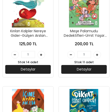
Kırılan Kalpler Nereye
Meşe Palamudu
Gider-Gülşen Arslan
Dedektifleri-Ümit Yaşar
Akca- Timaş Çocuk
Özkan- Timaş Çocuk
125,00 TL
200,00 TL
Stok 14 adet
Stok 11 adet
Detaylar
Detaylar