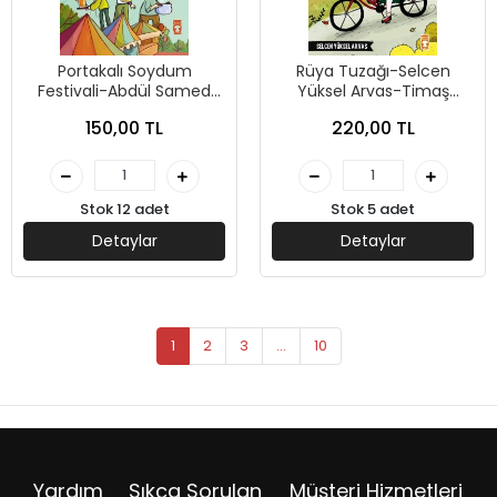
Portakalı Soydum
Rüya Tuzağı-Selcen
Festivali-Abdül Samed
Yüksel Arvas-Timaş
Koçyiğit-Timaş Çocuk
Çocuk
150,00 TL
220,00 TL
Stok 12 adet
Stok 5 adet
Detaylar
Detaylar
1
2
3
...
10
Yardım
Sıkça Sorulan
Müşteri Hizmetleri