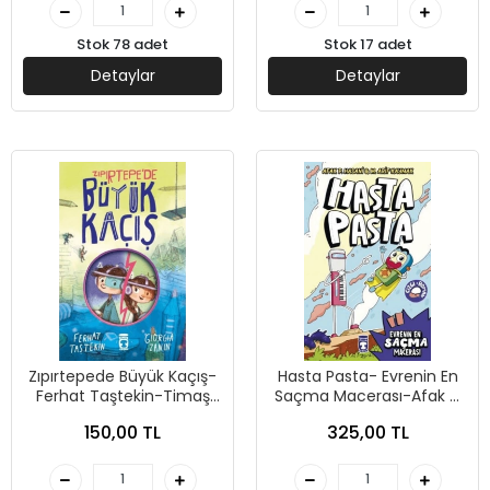
Stok 78 adet
Stok 17 adet
Detaylar
Detaylar
Zıpırtepede Büyük Kaçış-
Hasta Pasta- Evrenin En
Ferhat Taştekin-Timaş
Saçma Macerası-Afak P.
Çocuk
Hasani-Timaş Çocuk
150,00 TL
325,00 TL