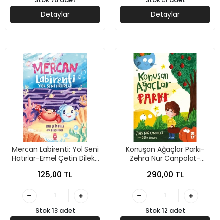
Stok 76 adet
Stok 51 adet
Detaylar
Detaylar
Mercan Labirenti: Yol Seni
Konuşan Ağaçlar Parkı-
Hatırlar-Emel Çetin Dilek-
Zehra Nur Canpolat-
Timaş Çocuk
Timaş Çocuk
125,00 TL
290,00 TL
Stok 13 adet
Stok 12 adet