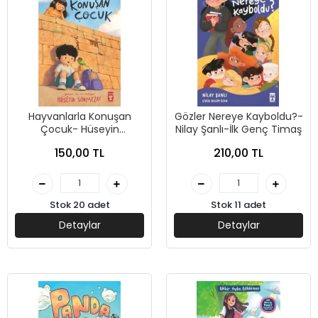
Hayvanlarla Konuşan
Gözler Nereye Kayboldu?-
Çocuk- Hüseyin
Nilay Şanlı-İlk Genç Timaş
Sönmezay-Timaş Çocuk
150,00 TL
210,00 TL
Stok 20 adet
Stok 11 adet
Detaylar
Detaylar