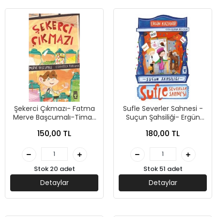
Şekerci Çıkmazı- Fatma
Sufle Severler Sahnesi -
Merve Başcumalı-Timaş
Suçun Şahsiliği- Ergün
Çocuk
Kazanır-Timaş Çocuk
150,00 TL
180,00 TL
Stok 20 adet
Stok 51 adet
Detaylar
Detaylar