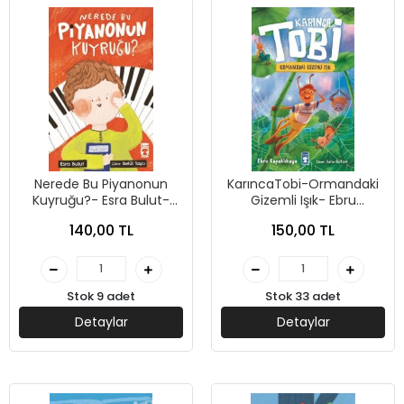
Nerede Bu Piyanonun
KarıncaTobi-Ormandaki
Kuyruğu?- Esra Bulut-
Gizemli Işık- Ebru
Timaş Çocuk
Kapaklıkaya-Timaş Çocuk
140,00 TL
150,00 TL
Stok 9 adet
Stok 33 adet
Detaylar
Detaylar