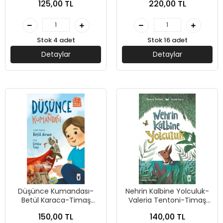
125,00 TL
220,00 TL
Stok 4 adet
Stok 16 adet
Detaylar
Detaylar
Düşünce Kumandası-
Nehrin Kalbine Yolculuk-
Betül Karaca-Timaş
Valeria Tentoni-Timaş
Çocuk
Çocuk
150,00 TL
140,00 TL