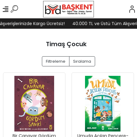
işlerinizde Kargo Ücretsiz!
40.000 TL ve Üstü Tüm Alışverişleri
Timaş Çocuk
Filtreleme
Sıralama
Bir Canavar Gördüm
Umuda Açılan Pencere-