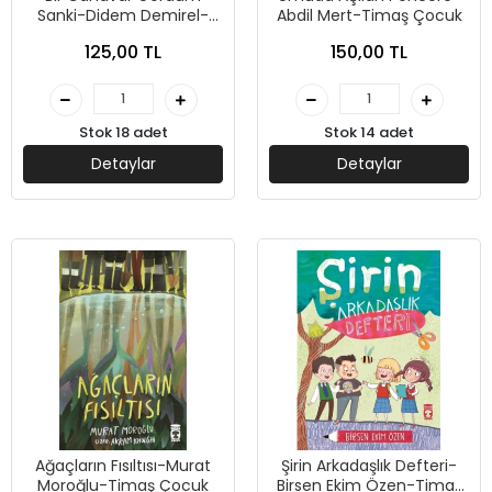
Sanki-Didem Demirel-
Abdil Mert-Timaş Çocuk
Timaş Çocuk
125,00 TL
150,00 TL
Stok 18 adet
Stok 14 adet
Detaylar
Detaylar
Ağaçların Fısıltısı-Murat
Şirin Arkadaşlık Defteri-
Moroğlu-Timaş Çocuk
Birsen Ekim Özen-Timaş