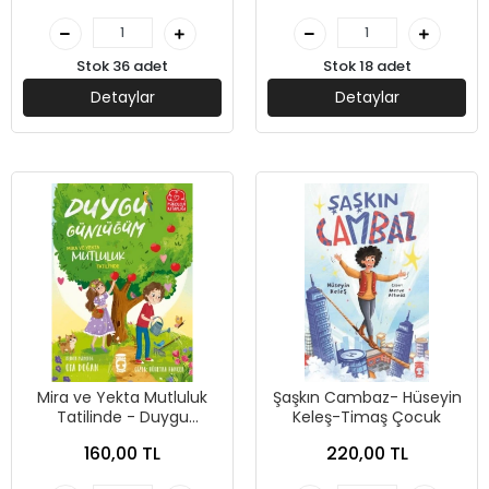
Stok 36 adet
Stok 18 adet
Detaylar
Detaylar
Mira ve Yekta Mutluluk
Şaşkın Cambaz- Hüseyin
Tatilinde - Duygu
Keleş-Timaş Çocuk
Günlüğüm-Oya Doğan-
160,00 TL
220,00 TL
Timaş Çocuk