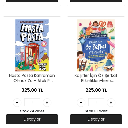
Hasta Pasta Kahraman
Kâşifler İçin Öz Şefkat
Olmak Zor- Afak P.
Etkinlikleri-İrem
Hasani-Timaş Çocuk
Oturaklıoğlu Kaya-Timaş
325,00 TL
225,00 TL
Çocuk
Stok 24 adet
Stok 31 adet
Detaylar
Detaylar