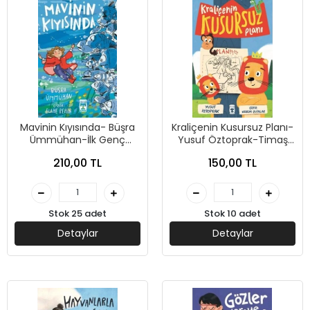
Mavinin Kıyısında- Büşra
Kraliçenin Kusursuz Planı-
Ümmühan-İlk Genç
Yusuf Öztoprak-Timaş
Timaş
Çocuk
210,00 TL
150,00 TL
Stok 25 adet
Stok 10 adet
Detaylar
Detaylar