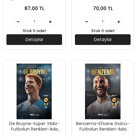
Ada Gökçe-Gece Kitaplığı
Renkleri-Ada Gökçe-
87,00 TL
70,00 TL
Gece Kitaplığı
Stok 0 adet
Stok 0 adet
Detaylar
Detaylar
De Bruyne-Süper Yıldız-
Benzema-Efsane Golcü-
Futbolun Renkleri-Ada
Futbolun Renkleri-Ada
Gökçe-Gece Kitaplığı
Gökçe-Gece Kitaplığı