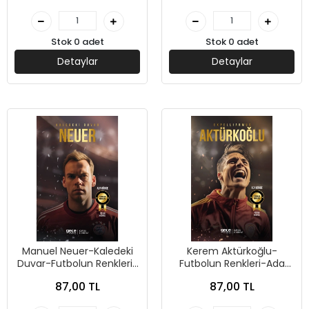
Stok 0 adet
Stok 0 adet
Detaylar
Detaylar
Manuel Neuer-Kaledeki
Kerem Aktürkoğlu-
Duvar-Futbolun Renkleri-
Futbolun Renkleri-Ada
Ada Gökçe-Gece Kitaplığı
Gökçe-Gece Kitaplığı
87,00 TL
87,00 TL