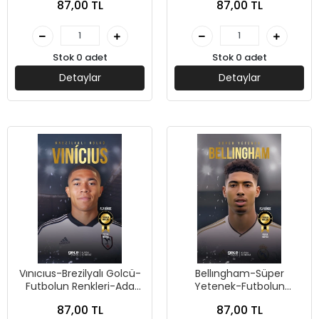
87,00 TL
87,00 TL
Stok 0 adet
Stok 0 adet
Detaylar
Detaylar
Vınıcıus-Brezilyalı Golcü-
Bellıngham-Süper
Futbolun Renkleri-Ada
Yetenek-Futbolun
Gökçe-Gece Kitaplığı
Renkleri-Ada Gökçe-
87,00 TL
87,00 TL
Gece Kitaplığı