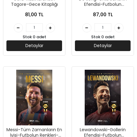
Tagore-Gece Kitaplığı
Efendisi-Futbolun
Renkleri-Ada Gökçe-
81,00 TL
87,00 TL
Gece Kitaplığı
Stok 0 adet
Stok 0 adet
Detaylar
Detaylar
Messi-Tüm Zamanların En
Lewandowski-Gollerin
İyisi-Futbolun Renkleri-
Efendisi-Futbolun