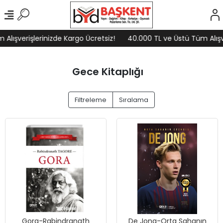
lışverişlerinizde Kargo Ücretsiz!
40.000 TL ve Üstü Tüm Alışver
Gece Kitaplığı
Filtreleme
Sıralama
Gora-Rabindranath
De Jong-Orta Sahanın