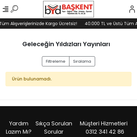
üm Alışverişlerinizde Kargo Ücretsiz!
40.000 TL ve Üstü Tüm Alı
Geleceğin Yıldızları Yayınları
Filtreleme
Sıralama
Ürün bulunamadı.
Yardım
Sıkça Sorulan
Müşteri Hizmetleri
Lazım Mı?
Sorular
0312 341 42 86