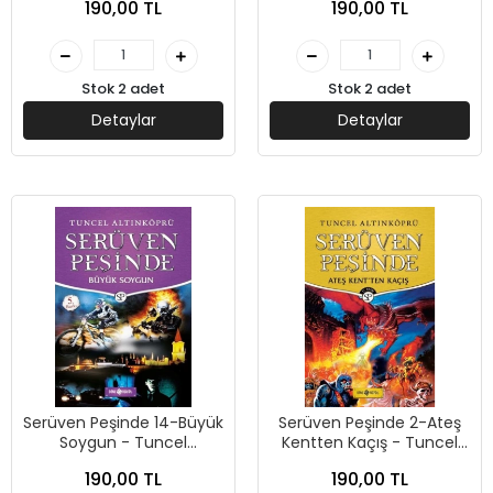
190,00 TL
190,00 TL
Yayınları
Stok 2 adet
Stok 2 adet
Detaylar
Detaylar
Serüven Peşinde 14-Büyük
Serüven Peşinde 2-Ateş
Soygun - Tuncel
Kentten Kaçış - Tuncel
Altınköprü - Genç Hayat
Altınköprü - Genç Hayat
190,00 TL
190,00 TL
Yayınları
Yayınları