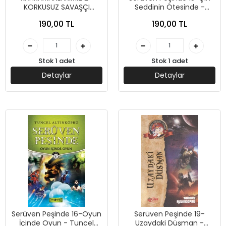
KORKUSUZ SAVAŞÇI
Seddinin Ötesinde -
BATTAL GAZİ - İBRAHİM
Tuncel Altınköprü - Genç
190,00 TL
190,00 TL
ÜNSAL - GENÇ HAYAT
Hayat Yayınları
YAYINLARI
Stok 1 adet
Stok 1 adet
Detaylar
Detaylar
Serüven Peşinde 16-Oyun
Serüven Peşinde 19-
İçinde Oyun - Tuncel
Uzaydaki Düşman -