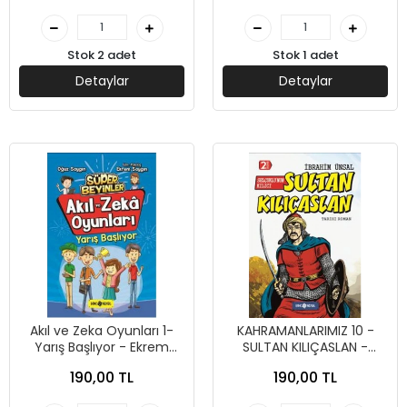
Stok 2 adet
Stok 1 adet
Detaylar
Detaylar
Akıl ve Zeka Oyunları 1-
KAHRAMANLARIMIZ 10 -
Yarış Başlıyor - Ekrem
SULTAN KILIÇASLAN -
Saygın - Genç Hayat
İBRAHİM ÜNSAL - GENÇ
190,00 TL
190,00 TL
Yayınları
HAYAT YAYINLARI