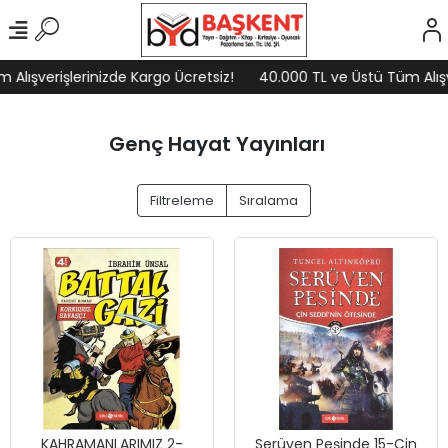
lışverişlerinizde Kargo Ücretsiz!
40.000 TL ve Üstü Tüm Alışver
Genç Hayat Yayınları
Filtreleme
Sıralama
KAHRAMANLARIMIZ 2-
Serüven Peşinde 15-Çin