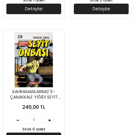
Stok 1 adet
Stok 2 adet
Detaylar
Detaylar
KAHRAMANLARIMIZ 5-
ÇANAKKALE YİĞİDİ SEYİT
ONBAŞI - İBRAHİM ÜNSAL -
240,00 TL
GENÇ HAYAT YAYINLARI
Stok 0 adet