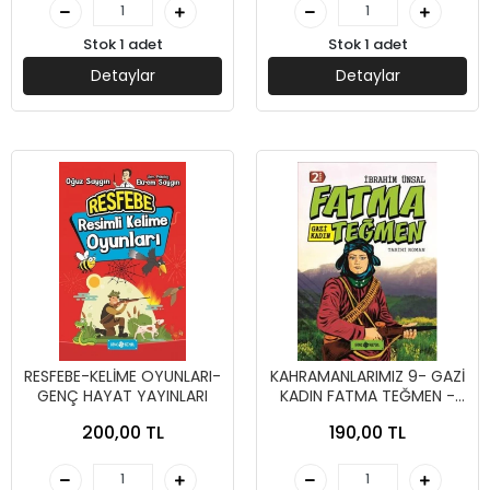
Stok 1 adet
Stok 1 adet
Detaylar
Detaylar
RESFEBE-KELİME OYUNLARI-
KAHRAMANLARIMIZ 9- GAZİ
GENÇ HAYAT YAYINLARI
KADIN FATMA TEĞMEN -
İBRAHİM ÜNSAL - GENÇ
200,00 TL
190,00 TL
HAYAT YAYINLARI