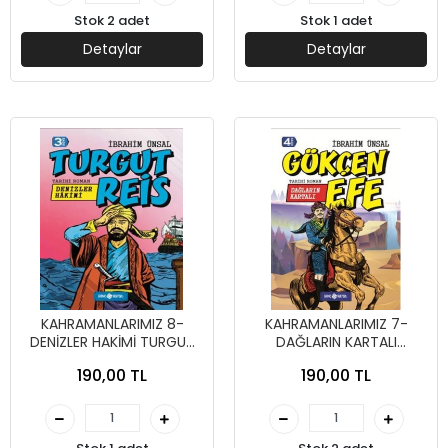
Stok 2 adet
Stok 1 adet
Detaylar
Detaylar
KAHRAMANLARIMIZ 8-
KAHRAMANLARIMIZ 7-
DENİZLER HAKİMİ TURGUT
DAĞLARIN KARTALI
REİS - İBRAHİM ÜNSAL -
GÖKÇEN EFE - İBRAHİM
190,00 TL
190,00 TL
GENÇ HAYAT YAYINLARI
ÜNSAL - GENÇ HAYAT
YAYINLARI