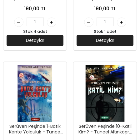
Altınköprü - Genç Hayat
Tuncel Altınköprü - Genç
190,00 TL
190,00 TL
Yayınları
Hayat Yayınları
Stok 4 adet
Stok 1 adet
Detaylar
Detaylar
Serüven Peşinde 1-Batık
Serüven Peşinde 10-Katil
Kente Yolculuk - Tuncel
Kim? - Tuncel Altınköprü
Altınköprü - Genç Hayat
- Genç Hayat Yayınları