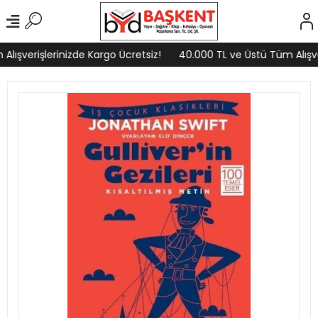
lışverişlerinizde Kargo Ücretsiz!
40.000 TL ve Üstü Tüm Alışver