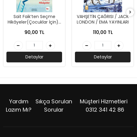
Sait Faik’ten Seçme
VAHŞETİN ÇAĞRISI / JACK
Hikâyeler(Çocuklar İçin)-
LONDON / EMA YAYINLARI
Sait Faik Abasıyanık-Can
90,00 TL
110,00 TL
Çocuk
Detaylar
Detaylar
Yardım
Sıkça Sorulan
Müşteri Hizmetleri
Lazım Mı?
Sorular
0312 341 42 86