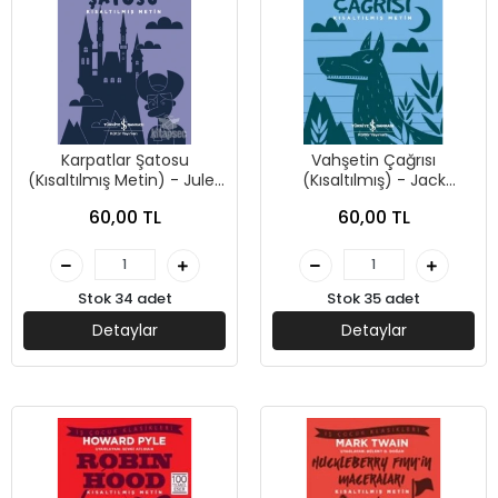
Karpatlar Şatosu
Vahşetin Çağrısı
(Kısaltılmış Metin) - Jules
(Kısaltılmış) - Jack
Verne - İş Bankası Kültür
London - İş Bankası Kültür
60,00 TL
60,00 TL
Yayınları
Yayınları
Stok 34 adet
Stok 35 adet
Detaylar
Detaylar