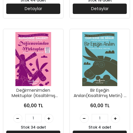
Stok 44 adet
Stok 18 adet
Detaylar
Detaylar
Değirmenimden
Bir Eşeğin
Mektuplar (Kısaltılmış
Anıları(Kısaltılmış Metin) -
Metin) - Alphonse Daudet
Comtese de Segur - İş
60,00 TL
60,00 TL
- İş Bankası Kültür
Bankası Kültür Yayınları
Yayınları
Stok 34 adet
Stok 4 adet