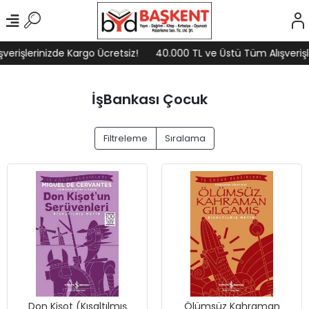
lerinizde Kargo Ücretsiz!
40.000 TL ve Üstü Tüm Alışverişlerini
İşBankası Çocuk
Filtreleme
Sıralama
Don Kişot (Kısaltılmış
Ölümsüz Kahraman