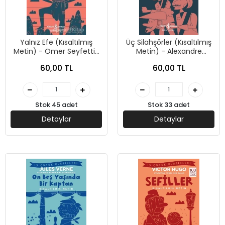
Yalnız Efe (Kısaltılmış
Üç Silahşörler (Kısaltılmış
Metin) - Ömer Seyfettin
Metin) - Alexandre
- İş Bankası Kültür
Dumas - İş Bankası Kültür
60,00 TL
60,00 TL
Yayınları
Yayınları
Stok 45 adet
Stok 33 adet
Detaylar
Detaylar