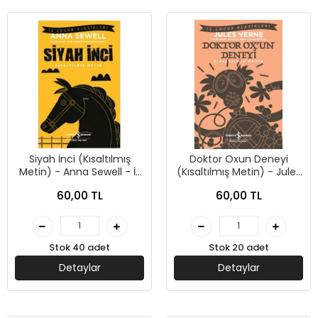
Siyah İnci (Kısaltılmış
Doktor Oxun Deneyi
Metin) - Anna Sewell - İş
(Kısaltılmış Metin) - Jules
Bankası Kültür Yayınları
Verne - İş Bankası Kültür
60,00 TL
60,00 TL
Yayınları
Stok 40 adet
Stok 20 adet
Detaylar
Detaylar