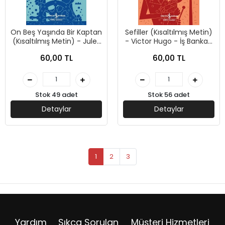
On Beş Yaşında Bir Kaptan
Sefiller (Kısaltılmış Metin)
(Kısaltılmış Metin) - Jules
- Victor Hugo - İş Bankası
Verne - İş Bankası Kültür
Kültür Yayınları
60,00 TL
60,00 TL
Yayınları
Stok 49 adet
Stok 56 adet
Detaylar
Detaylar
1
2
3
Yardım
Sıkça Sorulan
Müşteri Hizmetleri