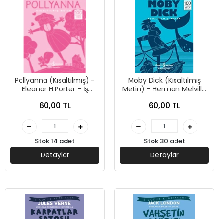
Pollyanna (Kısaltılmış) -
Moby Dick (Kısaltılmış
Eleanor H.Porter - İş
Metin) - Herman Melville
Bankası Kültür Yayınları
- İş Bankası Kültür
60,00 TL
60,00 TL
Yayınları
Stok 14 adet
Stok 30 adet
Detaylar
Detaylar