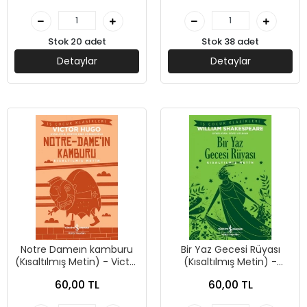
Stok 20 adet
Stok 38 adet
Detaylar
Detaylar
Notre Dameın kamburu
Bir Yaz Gecesi Rüyası
(Kısaltılmış Metin) - Victor
(Kısaltılmış Metin) -
Hugo - İş Bankası Kültür
William Shakespeare - İş
60,00 TL
60,00 TL
Yayınları
Bankası Kültür Yayınları