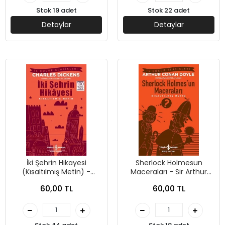
Stok 19 adet
Stok 22 adet
Detaylar
Detaylar
İki Şehrin Hikayesi
Sherlock Holmesun
(Kısaltılmış Metin) -
Maceraları - Sir Arthur
Charles Dickens - İş
Conan Doyle - İş Bankası
60,00 TL
60,00 TL
Bankası Kültür Yayınları
Kültür Yayınları