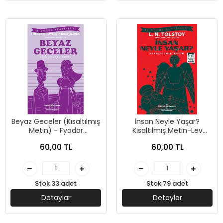
Beyaz Geceler (Kısaltılmış
İnsan Neyle Yaşar?
Metin) - Fyodor
Kısaltılmış Metin-Lev
Mihayloviç Dostoyevski -
Nikolayeviç Tolstoy-İş
60,00 TL
60,00 TL
İş Bankası Kültür Yayınları
Bankası Kültür Yayınları
Stok 33 adet
Stok 79 adet
Detaylar
Detaylar