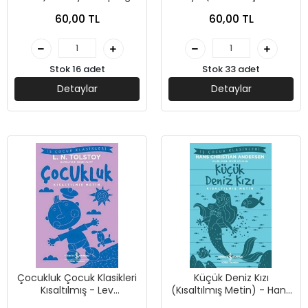
İş Bankası Kültür Yayınları
- Sir Arthur Conan Doyle -
60,00 TL
60,00 TL
İş Bankası Kültür Yayınları
Stok 16 adet
Stok 33 adet
Detaylar
Detaylar
Çocukluk Çocuk Klasikleri
Küçük Deniz Kızı
Kısaltılmış - Lev
(Kısaltılmış Metin) - Hans
Nikolayeviç Tolstoy - İş
Christian Andersen - İş