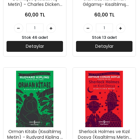
Metin) - Charles Dickens
Gılgamış- Kısaltılmış
- İş Bankası Kültür
Metin-İş Bankası Kültür
60,00 TL
60,00 TL
Yayınları
Stok 46 adet
Stok 13 adet
Detaylar
Detaylar
Orman Kitabı (Kısaltılmış
Sherlock Holmes ve Kızıl
Metin) - Rudyard Kipling -
Dosya (Kısaltılmış Metin)