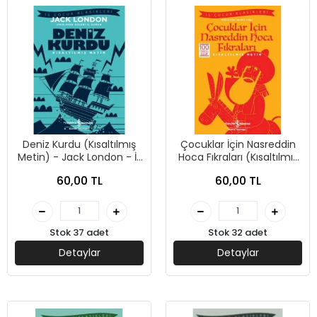
Deniz Kurdu (Kısaltılmış
Çocuklar İçin Nasreddin
Metin) - Jack London - İş
Hoca Fıkraları (Kısaltılmış
Bankası Kültür Yayınları
Metin) - İş Bankası Kültür
60,00 TL
60,00 TL
Yayınları
Stok 37 adet
Stok 32 adet
Detaylar
Detaylar