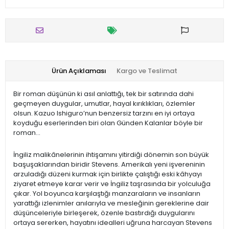
Ürün Açıklaması
Kargo ve Teslimat
Bir roman düşünün ki asıl anlattığı, tek bir satırında dahi
geçmeyen duygular, umutlar, hayal kırıklıkları, özlemler
olsun. Kazuo Ishiguro’nun benzersiz tarzını en iyi ortaya
koyduğu eserlerinden biri olan Günden Kalanlar böyle bir
roman...
İngiliz malikânelerinin ihtişamını yitirdiği dönemin son büyük
başuşaklarından biridir Stevens. Amerikalı yeni işvereninin
arzuladığı düzeni kurmak için birlikte çalıştığı eski kâhyayı
ziyaret etmeye karar verir ve İngiliz taşrasında bir yolculuğa
çıkar. Yol boyunca karşılaştığı manzaraların ve insanların
yarattığı izlenimler anılarıyla ve mesleğinin gereklerine dair
düşünceleriyle birleşerek, özenle bastırdığı duygularını
ortaya sererken, hayatını idealleri uğruna harcayan Stevens