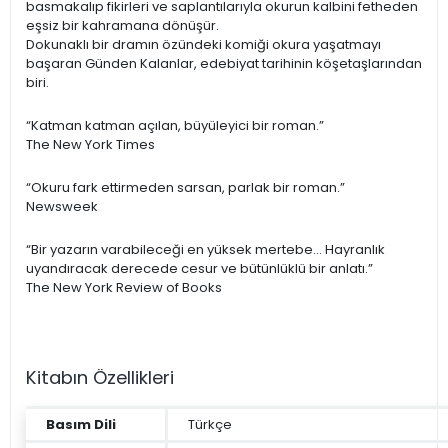
basmakalıp fikirleri ve saplantılarıyla okurun kalbini fetheden
eşsiz bir kahramana dönüşür.
Dokunaklı bir dramın özündeki komiği okura yaşatmayı
başaran Günden Kalanlar, edebiyat tarihinin köşetaşlarından
biri.
“Katman katman açılan, büyüleyici bir roman.”
The New York Times
“Okuru fark ettirmeden sarsan, parlak bir roman.”
Newsweek
“Bir yazarın varabileceği en yüksek mertebe... Hayranlık
uyandıracak derecede cesur ve bütünlüklü bir anlatı.”
The New York Review of Books
Kitabın Özellikleri
Basım Dili
Türkçe