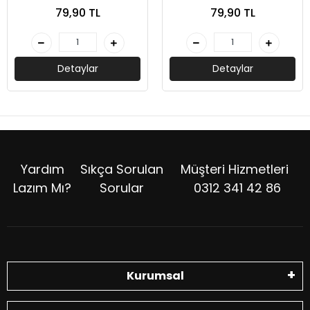
Deneme - Peramila
Peramila Yayıncılık
79,90 TL
79,90 TL
Yayıncılık
Detaylar
Detaylar
Yardım
Sıkça Sorulan
Müşteri Hizmetleri
Lazım Mı?
Sorular
0312 341 42 86
Kurumsal