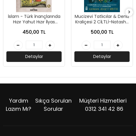
İslam - Türk İnançlarında
Mucizevi Tatlıcılar & Deniz
Hızır Yahut Hızır İlyas
Kraliçesi 2 CİLTLİ-Natasha
Kültü-Ahmet Yaşar
Hastings-Genç Timaş
450,00 TL
500,00 TL
Ocak-Timaş Tarih
Detaylar
Detaylar
Yardım
Sıkça Sorulan
Müşteri Hizmetleri
Lazım Mı?
Sorular
0312 341 42 86