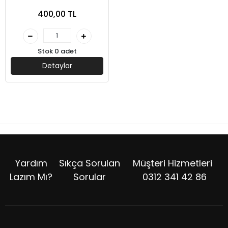
Çözümlü- Öznur Saat
400,00 TL
Yıldırım- Hoca Kafası
Yayınları
Stok 0 adet
Detaylar
Yardım
Sıkça Sorulan
Müşteri Hizmetleri
Lazım Mı?
Sorular
0312 341 42 86