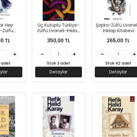
ar Hep
Üç Kutuplu Türkiye-
Şapka-Zülfü Livanel
-Zülfü
Zülfü Livaneli-İnkılap
İnkılap Kitabevi
-İnkılap
Yayınları
0 TL
350,00 TL
265,00 TL
ları
 adet
Stok 3 adet
Stok 42 adet
ylar
Detaylar
Detaylar