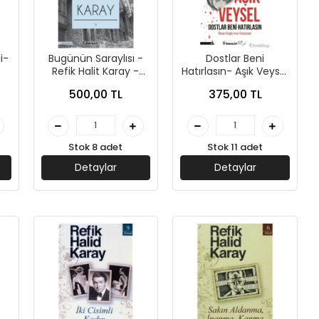
i-
Bugünün Saraylısı -
Dostlar Beni
Refik Halit Karay -
Hatırlasın- Aşık Veysel
(Yeni Kapak) İnkılap
- İnkılap Yayınları
500,00 TL
375,00 TL
Kitabevi
Stok 8 adet
Stok 11 adet
Detaylar
Detaylar