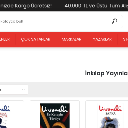
rgo Ücretsiz!
40.000 TL ve Üstü Tüm Alışverişleri
ENLER
ÇOK SATANLAR
MARKALAR
YAZARLAR
SI
İnkılap Yayınla