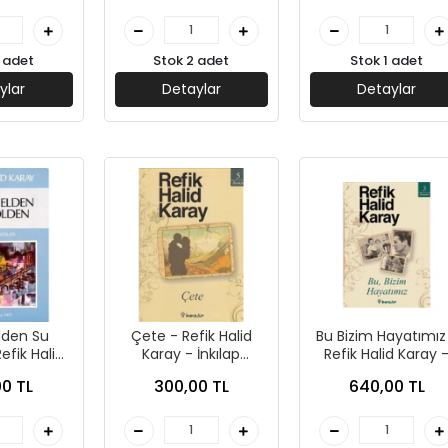
 adet
Stok 2 adet
Stok 1 adet
ylar
Detaylar
Detaylar
lden Su
Çete - Refik Halid
Bu Bizim Hayatımız
efik Halid
Karay - İnkılap
Refik Halid Karay 
İnkılap
Yayınları
İnkılap Yayınları
0 TL
300,00 TL
640,00 TL
ları