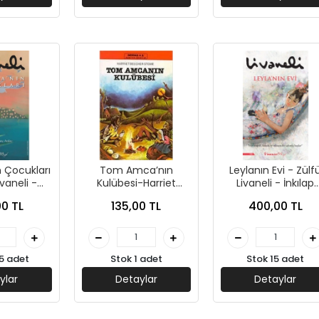
 Çocukları
Tom Amca’nın
Leylanın Evi - Zülf
ivaneli -
Kulübesi-Harriet
Livaneli - İnkılap
ayınları
Beecher Stowe-
Yayınları
0 TL
135,00 TL
400,00 TL
İnkılap Kitabevi
5 adet
Stok 1 adet
Stok 15 adet
ylar
Detaylar
Detaylar