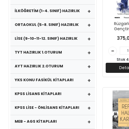
+
İLKÖĞRETİM (1-4. SINIF) HAZIRLIK
Rüzgarl
+
ORTAOKUL (5-8. SINIF) HAZIRLIK
Gençtir
Livaneli
375,0
+
LİSE (9-10-11-12. SINIF) HAZIRLIK
Yayın
+
TYT HAZIRLIK 1.OTURUM
Stok 4
+
AYT HAZIRLIK 2.OTURUM
Deta
+
YKS KONU FASİKÜL KİTAPLARI
+
KPSS LİSANS KİTAPLARI
+
KPSS LİSE - ÖNLİSANS KİTAPLARI
+
MEB - AGS KİTAPLARI