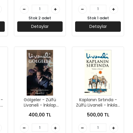
Stok 2 adet
Stok 1 adet
Detaylar
Detaylar
 -
Gölgeler - Zülfü
Kaplanın Sırtında -
-
Livaneli - İnkılap
Zülfü Livaneli - İnkılap
Yayınları
Yayınları
400,00 TL
500,00 TL