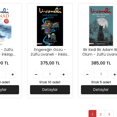
- Zülfü
Engereğin Gözü -
Bir Kedi Bir Adam Bi
- İnkılap
Zülfü Livaneli - İnkılap
Ölüm - Zülfü Livane
ları
Yayınları
- İnkılap Yayınları
0 TL
375,00 TL
385,00 TL
6 adet
Stok 10 adet
Stok 5 adet
ylar
Detaylar
Detaylar
1
2
3