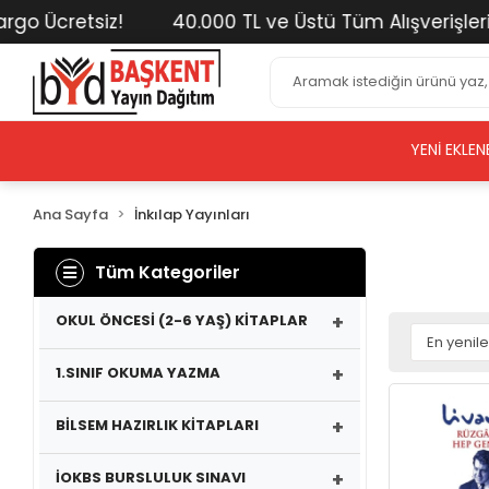
tsiz!
40.000 TL ve Üstü Tüm Alışverişlerinizde Ka
YENI EKLEN
Ana Sayfa
İnkılap Yayınları
Tüm Kategoriler
+
OKUL ÖNCESİ (2-6 YAŞ) KİTAPLAR
+
1.SINIF OKUMA YAZMA
+
BİLSEM HAZIRLIK KİTAPLARI
+
İOKBS BURSLULUK SINAVI