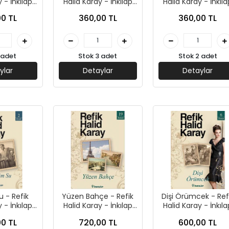
 - İnkılap
Halid Karay - İnkılap
Halid Karay - İnkıla
ları
Yayınları
Yayınları
0 TL
360,00 TL
360,00 TL
 adet
Stok 3 adet
Stok 2 adet
ylar
Detaylar
Detaylar
u - Refik
Yüzen Bahçe - Refik
Dişi Örümcek - Ref
 - İnkılap
Halid Karay - İnkılap
Halid Karay - İnkıla
ları
Yayınları
Yayınları
0 TL
720,00 TL
600,00 TL