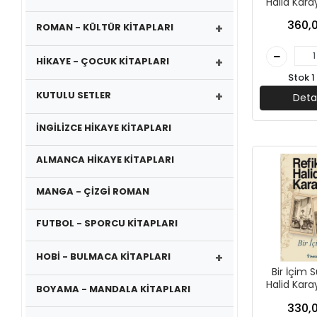
Halid Karay
Yayın
360,0
+
ROMAN - KÜLTÜR KİTAPLARI
+
HİKAYE - ÇOCUK KİTAPLARI
Stok 1
+
KUTULU SETLER
Deta
İNGİLİZCE HİKAYE KİTAPLARI
ALMANCA HİKAYE KİTAPLARI
MANGA - ÇİZGİ ROMAN
FUTBOL - SPORCU KİTAPLARI
+
HOBİ - BULMACA KİTAPLARI
Bir İçim S
Halid Karay
BOYAMA - MANDALA KİTAPLARI
Yayın
330,0