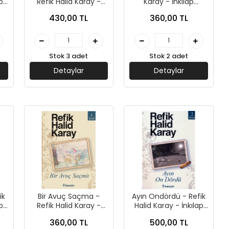
p
Refik Halid Karay -
Karay - İnkılap
İnkılap Yayınları
Yayınları
430,00 TL
360,00 TL
Stok 3 adet
Stok 2 adet
Detaylar
Detaylar
ik
Bir Avuç Saçma -
Ayın Ondördü - Refik
p
Refik Halid Karay -
Halid Karay - İnkılap
İnkılap Yayınları
Yayınları
360,00 TL
500,00 TL