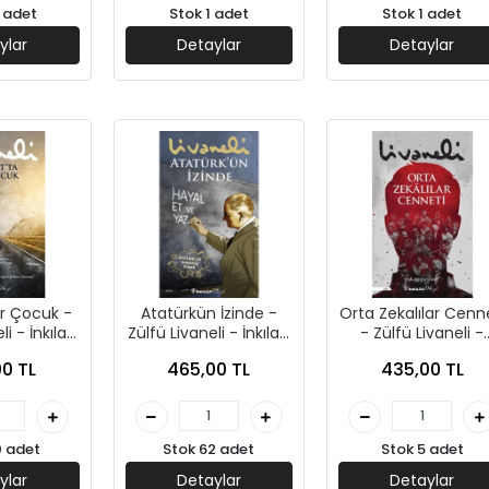
 adet
Stok 1 adet
Stok 1 adet
ylar
Detaylar
Detaylar
ir Çocuk -
Atatürkün İzinde -
Orta Zekalılar Cenn
li - İnkılap
Zülfü Livaneli - İnkılap
- Zülfü Livaneli -
ları
Yayınları
İnkılap Yayınları
0 TL
465,00 TL
435,00 TL
0 adet
Stok 62 adet
Stok 5 adet
ylar
Detaylar
Detaylar