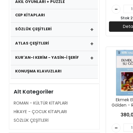
AKIL OYUNLARI + PUZZLE
CEP KİTAPLARI
Stok 2
Deta
+
SÖZLÜK ÇEŞİTLERİ
+
ATLAS ÇEŞİTLERİ
+
KUR'AN-I KERİM - YASİN-İ ŞERİF
KONUŞMA KLAVUZLARI
Alt Kategoriler
Ekmek E
ROMAN - KÜLTÜR KİTAPLARI
Gölden - R
Karay - 
HİKAYE - ÇOCUK KİTAPLARI
380,0
Yayın
SÖZLÜK ÇEŞİTLERİ