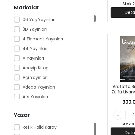
Stok 2
Markalar
Deta
06 Yaş Yayınları
3D Yayınları
4 Element Yayınları
44 Yayınları
A Yayınları
Acayip Kitap
Açı Yayınları
Arafatta B
Adeda Yayınları
Zülfü Livane
Afs Yayınları
Yayın
300,0
Aganta Yayınları
Yazar
Aile Yayınları
Stok 1
Akçağ Yayınları
Refik Halid Karay
Deta