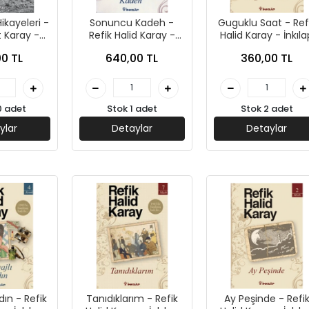
kayeleri -
Sonuncu Kadeh -
Guguklu Saat - Ref
t Karay -
Refik Halid Karay -
Halid Karay - İnkıla
ayınları
İnkılap Yayınları
Yayınları
0 TL
640,00 TL
360,00 TL
0 adet
Stok 1 adet
Stok 2 adet
ylar
Detaylar
Detaylar
dın - Refik
Tanıdıklarım - Refik
Ay Peşinde - Refi