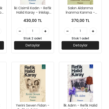
ik
İki Cisimli Kadın - Refik
Sakın Aldanma
p
Halid Karay - İnkılap
İnanma Kanma -
Yayınları
Refik Halid Karay -
430,00 TL
370,00 TL
İnkılap Yayınları
Stok 2 adet
Stok 1 adet
Detaylar
Detaylar
k
Yerini Seven Fidan -
İlk Adım - Refik Halid