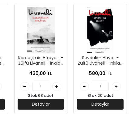
r
Kardeşimin Hikayesi -
Sevdalım Hayat -
li
Zülfü Livaneli - İnkılap
Zülfü Livaneli - İnkılap
Yayınları
Yayınları
435,00 TL
580,00 TL
Stok 63 adet
Stok 20 adet
Detaylar
Detaylar