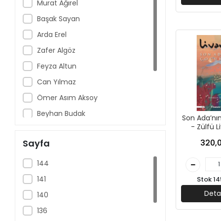
AkılÇelen Yayınları
Murat Ağırel
Aklımda Zeka
Başak Sayan
Akvaryum Yayınları
Arda Erel
Alfa Yayınları
Zafer Algöz
Altı Şapka Yayınları
Feyza Altun
Altın Karma Yayınları
Can Yılmaz
Altın Kitaplar
Ömer Asım Aksoy
Altınpost Yayınları
Beyhan Budak
Son Ada’nın
Anatolia Kitap
- Zülfü L
Zülfü Livaneli
İnkılap Y
Sayfa
320,0
Ankara Kitap Merkezi
Arman Atilla
Anonim Yayınları
Harriet Beecher Stowe
144
Antik Kitap
Aşık Veysel
141
Stok 14
Antrenman Yayınları
Deta
140
April Yayınları
136