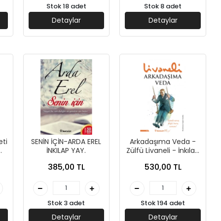
Stok 18 adet
Stok 8 adet
Detaylar
Detaylar
eti
SENİN İÇİN-ARDA EREL
Arkadaşıma Veda -
İNKILAP YAY.
Zülfü Livaneli - İnkılap
Yayınları
385,00 TL
530,00 TL
Stok 3 adet
Stok 194 adet
Detaylar
Detaylar