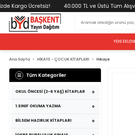
 Kargo Ücretsiz!
40.000 TL ve Üstü Tüm Alışverişl
YENI EKLEN
Ana Sayfa
HİKAYE - ÇOCUK KİTAPLARI
Hikaye
Tüm Kategoriler
+
OKUL ÖNCESİ (2-6 YAŞ) KİTAPLAR
+
1.SINIF OKUMA YAZMA
+
BİLSEM HAZIRLIK KİTAPLARI
İOKBS BURSLULUK SINAVI