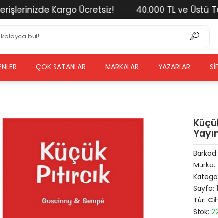
erinizde Kargo Ücretsiz!
40.000 TL ve Üstü Tüm Al
ENLER
ÇOK SATANLAR
MARKALAR
YAZARLAR
SI
Küçük
Yayın
Barkod
Marka:
Kategor
Sayfa:
Tür:
Cil
Stok:
2