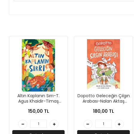
+
ÜNİVERSİTE DERS KİTAPLARI
+
ROMAN - KÜLTÜR KİTAPLARI
+
HİKAYE - ÇOCUK KİTAPLARI
+
KUTULU SETLER
İNGİLİZCE HİKAYE KİTAPLARI
ALMANCA HİKAYE KİTAPLARI
MANGA - ÇİZGİ ROMAN
Altın Kaplanın Sırrı-T.
Dopotto Geleceğin Çılgın
FUTBOL - SPORCU KİTAPLARI
Agus Khaidir-Timaş
Arabası-Nalan Aktaş
Çocuk
Sönmez-Timaş Çocuk
150,00 TL
180,00 TL
+
HOBİ - BULMACA KİTAPLARI
BOYAMA - MANDALA KİTAPLARI