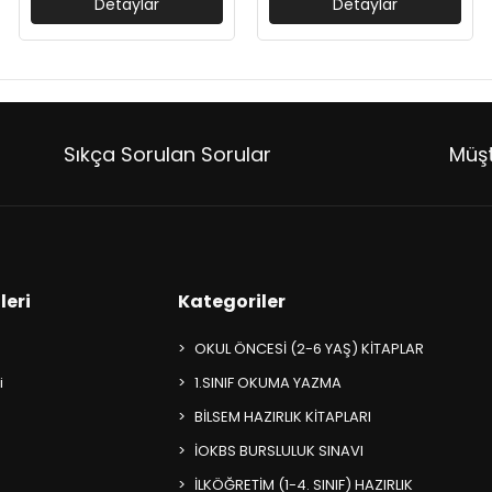
Detaylar
Detaylar
Sıkça Sorulan Sorular
Müşt
leri
Kategoriler
OKUL ÖNCESİ (2-6 YAŞ) KİTAPLAR
i
1.SINIF OKUMA YAZMA
BİLSEM HAZIRLIK KİTAPLARI
İOKBS BURSLULUK SINAVI
İLKÖĞRETİM (1-4. SINIF) HAZIRLIK