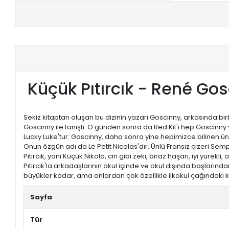
+
E-KPSS KİTAPLARI
+
DGS KİTAPLARI
+
ALES KİTAPLARI
Küçük Pıtırcık - René Go
+
YDS - YÖKDİL HAZIRLIK KİTAPLARI
ASKERİ LİSE - PMYO KİTAPLARI
Sekiz kitaptan oluşan bu dizinin yazarı Goscinny, arkasında birbi
Goscinny ile tanıştı. O günden sonra da Red Kit'i hep Goscinny 
YÖS KİTAPLARI
Lucky Luke'tur. Goscinny, daha sonra yine hepimizce bilinen ünlü A
Onun özgün adı da Le Petit Nicolas'dır. Ünlü Fransız çizeri Semp
Pıtırcık, yani Küçük Nikola, cin gibi zeki, biraz haşarı, iyi yürekl
DHBT HAZIRLIK KİTAPLARI
Pıtırcık'la arkadaşlarının okul içinde ve okul dışında başların
büyükler kadar, ama onlardan çok özellikle ilkokul çağındaki 
GYS HAZIRLIK KİTAPLARI
Sayfa
SPK HAZIRLIK KİTAPLARI
Tür