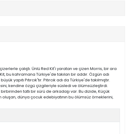
erlerle çalıştı. Ünlü Red Kit'i yaratan ve çizen Morris, bir ara
 Kit, bu kahramana Türkiye'de takılan bir addır. Özgün adı
k yapıtı Pıtırcık'tır. Pıtırcık adı da Türkiye'de takılmıştır.
ini, kendine özgü çizgileriyle süsledi ve ölümsüzleştirdi.
bi birbirinden tatlı bir sürü de arkadaşı var. Bu dizide, Küçük
ptan oluşan, dünya çocuk edebiyatının bu ölümsüz örneklerini,