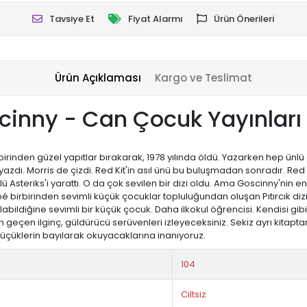
Tavsiye Et
Fiyat Alarmı
Ürün Önerileri
Ürün Açıklaması
Kargo ve Teslimat
scinny - Can Çocuk Yayınları
rinden güzel yapıtlar bırakarak, 1978 yılında öldü. Yazarken hep ünlü çiz
yazdı. Morris de çizdi. Red Kit'in asıl ünü bu buluşmadan sonradır. Red
steriks'i yarattı. O da çok sevilen bir dizi oldu. Ama Goscinny'nin en büyü
é birbirinden sevimli küçük çocuklar topluluğundan oluşan Pıtırcık dizis
i, alabildiğine sevimli bir küçük çocuk. Daha ilkokul öğrencisi. Kendisi gi
dan geçen ilginç, güldürücü serüvenleri izleyeceksiniz. Sekiz ayrı kita
küçüklerin bayılarak okuyacaklarına inanıyoruz.
104
Ciltsiz