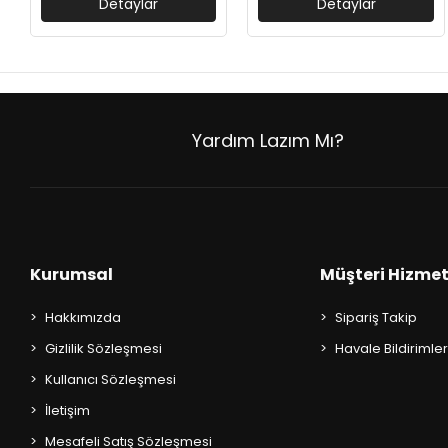
Detaylar
Detaylar
AKIL OYUNLARI + PUZZLE
CEP KİTAPLARI
+
SÖZLÜK ÇEŞİTLERİ
Yardım Lazım Mı?
+
ATLAS ÇEŞİTLERİ
+
KUR'AN-I KERİM - YASİN-İ ŞERİF
KONUŞMA KLAVUZLARI
Kurumsal
Müşteri Hizmet
Hakkımızda
Sipariş Takip
Gizlilik Sözleşmesi
Havale Bildirimler
Kullanıcı Sözleşmesi
İletişim
Mesafeli Satış Sözleşmesi