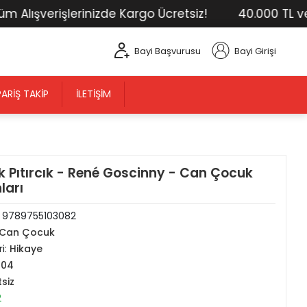
ışverişlerinizde Kargo Ücretsiz!
40.000 TL ve Üst
Bayi Başvurusu
Bayi Girişi
PARIŞ TAKIP
İLETIŞIM
 Pıtırcık - René Goscinny - Can Çocuk
ları
:
9789755103082
Can Çocuk
i:
Hikaye
104
tsiz
2