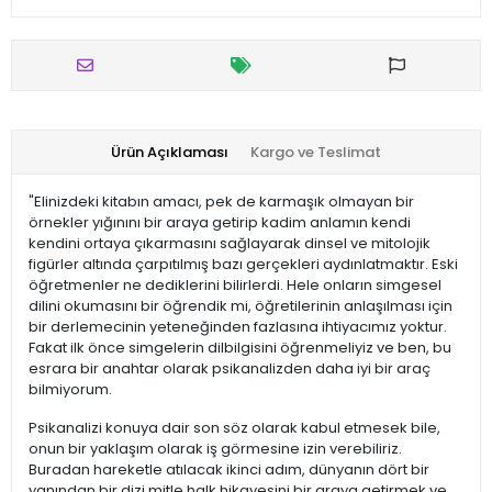
Ürün Açıklaması
Kargo ve Teslimat
"Elinizdeki kitabın amacı, pek de karmaşık olmayan bir
örnekler yığınını bir araya getirip kadim anlamın kendi
kendini ortaya çıkarmasını sağlayarak dinsel ve mitolojik
figürler altında çarpıtılmış bazı gerçekleri aydınlatmaktır. Eski
öğretmenler ne dediklerini bilirlerdi. Hele onların simgesel
dilini okumasını bir öğrendik mi, öğretilerinin anlaşılması için
bir derlemecinin yeteneğinden fazlasına ihtiyacımız yoktur.
Fakat ilk önce simgelerin dilbilgisini öğrenmeliyiz ve ben, bu
esrara bir anahtar olarak psikanalizden daha iyi bir araç
bilmiyorum.
Psikanalizi konuya dair son söz olarak kabul etmesek bile,
onun bir yaklaşım olarak iş görmesine izin verebiliriz.
Buradan hareketle atılacak ikinci adım, dünyanın dört bir
yanından bir dizi mitle halk hikayesini bir araya getirmek ve