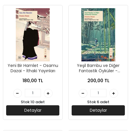
Yeni Bir Hamlet - Osamu
Yeşil Bambu ve Diğer
Dazai - İthaki Yayınları
Fantastik Öyküler -
Osamu Dazai - İthaki
180,00 TL
200,00 TL
Yayınları
Stok 10 adet
Stok 6 adet
Detaylar
Detaylar