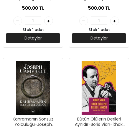
İthaki Yayınları
Yayınları
500,00 TL
500,00 TL
Stok 1 adet
Stok 1 adet
Detaylar
Detaylar
Kahramanın Sonsuz
Bütün Ölülerin Derileri
Yolculuğu-Joseph
Aynıdır-Boris Vian-İthaki
Campbell-İthaki Yayınları
Yayınları