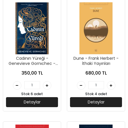
Cadının Yüreği -
Dune - Frank Herbert -
Genevieve Gornıchec -
İthaki Yayınları
İthaki Yayınları
350,00 TL
680,00 TL
Stok 6 adet
Stok 4 adet
Detaylar
Detaylar