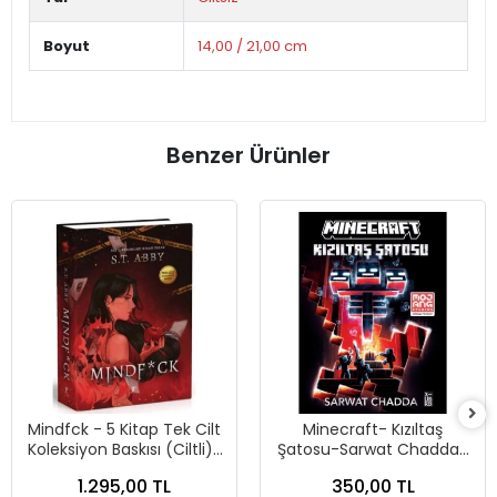
Boyut
14,00 / 21,00 cm
Benzer Ürünler
Mindfck - 5 Kitap Tek Cilt
Minecraft- Kızıltaş
Koleksiyon Baskısı (Ciltli)-
Şatosu-Sarwat Chadda-
S. T. Abby-Artemis
Xlibris
1.295,00 TL
350,00 TL
Yayınları