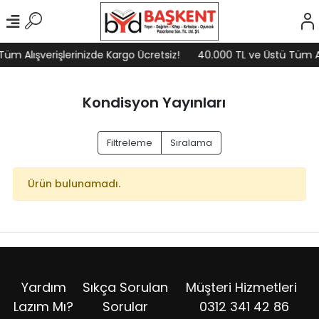
üm Alışverişlerinizde Kargo Ücretsiz!
40.000 TL ve Üstü Tüm Alı
Kondisyon Yayınları
Filtreleme
Sıralama
Ürün bulunamadı.
Yardım
Sıkça Sorulan
Müşteri Hizmetleri
Lazım Mı?
Sorular
0312 341 42 86