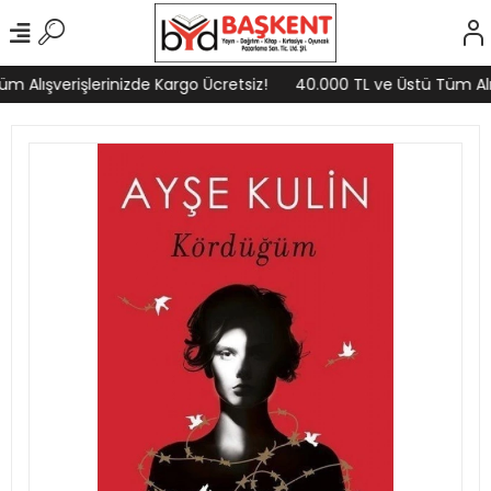
 Alışverişlerinizde Kargo Ücretsiz!
40.000 TL ve Üstü Tüm Alışv