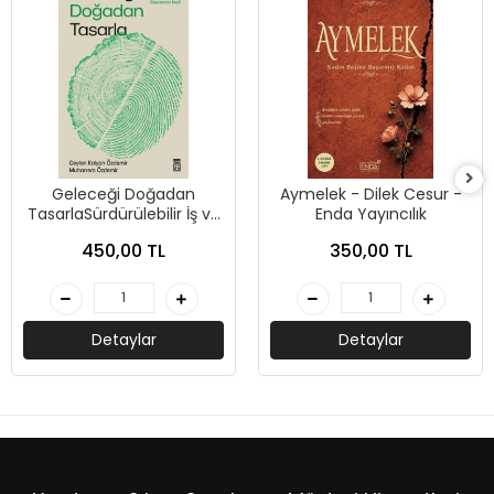
Geleceği Doğadan
Aymelek - Dilek Cesur -
TasarlaSürdürülebilir İş ve
Enda Yayıncılık
Yaşam İçin İçimizdeki
450,00 TL
350,00 TL
Ekosistemin Keşfi-Ceylan
Kalyon Özdemir ,
Muharrem Özdemir-
Timaş Yayınları
Detaylar
Detaylar