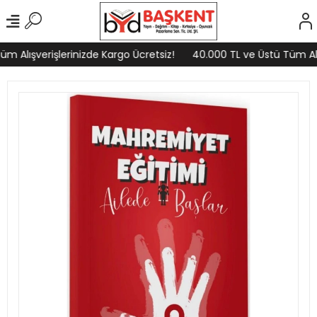
m Alışverişlerinizde Kargo Ücretsiz!
40.000 TL ve Üstü Tüm Alış