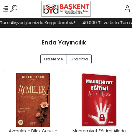
üm Alışverişlerinizde Kargo Ücretsiz!
40.000 TL ve Üstü Tüm Alı
Enda Yayıncılık
Filtreleme
Sıralama
Aymelek - Dilek Cesur -
Mahremiyet Eğitimi Ailede