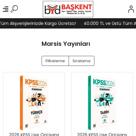
m Alışverişlerinizde Kargo Ücretsiz!
40.000 TL ve Üstü Tüm Alı
Marsis Yayınları
Filtreleme
Sıralama
2026 KPSS Lise ÖnLisans
2026 KPSS Lise ÖnLisans