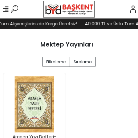
üm Alışverişlerinizde Kargo Ücretsiz!
40.000 TL ve Üstü Tüm Alı
Mektep Yayınları
Filtreleme
Sıralama
Arapça Yazı Defteri-