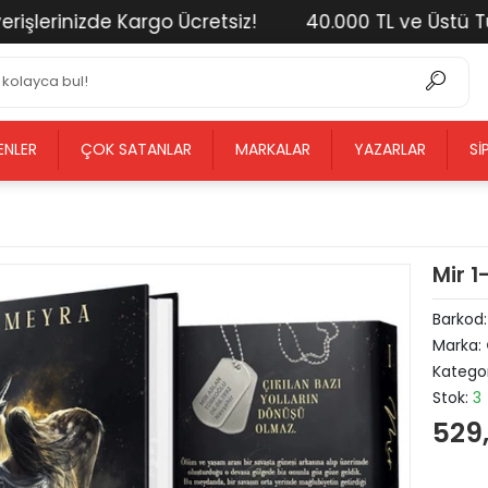
erinizde Kargo Ücretsiz!
40.000 TL ve Üstü Tüm Al
ENLER
ÇOK SATANLAR
MARKALAR
YAZARLAR
SI
Mir 1
Barkod
Marka:
Kategor
Stok:
3
529