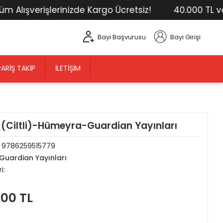
ışverişlerinizde Kargo Ücretsiz!
40.000 TL ve Üst
Bayi Başvurusu
Bayi Girişi
PARIŞ TAKIP
İLETIŞIM
-(Ciltli)-Hümeyra-Guardian Yayınları
:
9786259515779
Guardian Yayınları
i:
,00 TL