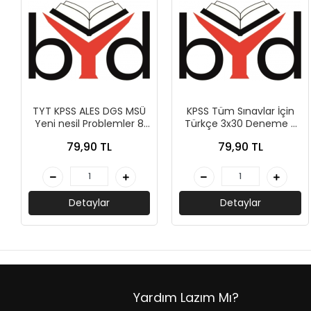
AKIL OYUNLARI + PUZZLE
CEP KİTAPLARI
+
SÖZLÜK ÇEŞİTLERİ
+
ATLAS ÇEŞİTLERİ
TYT KPSS ALES DGS MSÜ
KPSS Tüm Sınavlar İçin
Yeni nesil Problemler 8
Türkçe 3x30 Deneme -
Deneme - Peramila
Peramila Yayıncılık
+
KUR'AN-I KERİM - YASİN-İ ŞERİF
79,90 TL
79,90 TL
Yayıncılık
KONUŞMA KLAVUZLARI
Detaylar
Detaylar
Yardım Lazım Mı?