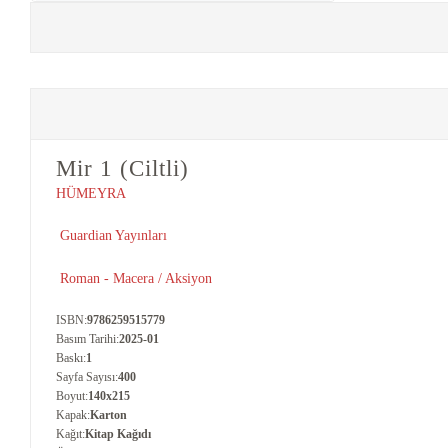
+
E-KPSS KİTAPLARI
+
DGS KİTAPLARI
+
ALES KİTAPLARI
Mir 1 (Ciltli)
+
YDS - YÖKDİL HAZIRLIK KİTAPLARI
HÜMEYRA
ASKERİ LİSE - PMYO KİTAPLARI
Guardian Yayınları
YÖS KİTAPLARI
Roman - Macera / Aksiyon
DHBT HAZIRLIK KİTAPLARI
ISBN
:
9786259515779
Basım Tarihi
:
2025-01
GYS HAZIRLIK KİTAPLARI
Baskı
:
1
Sayfa Sayısı
:
400
Boyut
:
140x215
SPK HAZIRLIK KİTAPLARI
Kapak
:
Karton
Kağıt
:
Kitap Kağıdı