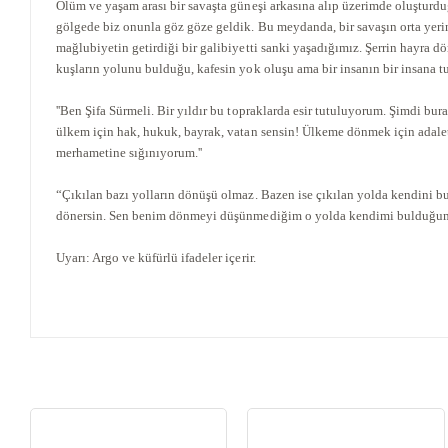
+
ÜNİVERSİTE DERS KİTAPLARI
Ölüm ve yaşam arası bir savaşta güneşi arkasına alıp üzerimde oluşturd
gölgede biz onunla göz göze geldik. Bu meydanda, bir savaşın orta yer
+
ROMAN - KÜLTÜR KİTAPLARI
mağlubiyetin getirdiği bir galibiyetti sanki yaşadığımız. Şerrin hayra d
kuşların yolunu bulduğu, kafesin yok oluşu ama bir insanın bir insana tu
+
HİKAYE - ÇOCUK KİTAPLARI
''Ben Şifa Sürmeli. Bir yıldır bu topraklarda esir tutuluyorum. Şimdi bu
ülkem için hak, hukuk, bayrak, vatan sensin! Ülkeme dönmek için adalet
+
KUTULU SETLER
merhametine sığınıyorum.''
İNGİLİZCE HİKAYE KİTAPLARI
“Çıkılan bazı yolların dönüşü olmaz. Bazen ise çıkılan yolda kendini b
dönersin. Sen benim dönmeyi düşünmediğim o yolda kendimi bulduğu
ALMANCA HİKAYE KİTAPLARI
Uyarı: Argo ve küfürlü ifadeler içerir.
MANGA - ÇİZGİ ROMAN
FUTBOL - SPORCU KİTAPLARI
+
HOBİ - BULMACA KİTAPLARI
BOYAMA - MANDALA KİTAPLARI