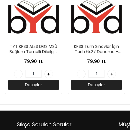
TYT KPSS ALES DGS MSÜ
KPSS Tüm Sınavlar İçin
Bağlam Temelli Dilbilgisi
Tarih 6x27 Deneme -
10 Deneme - Peramila
Peramila Yayıncılık
79,90 TL
79,90 TL
Yayıncılık
Detaylar
Detaylar
Sıkça Sorulan Sorular
Müşt