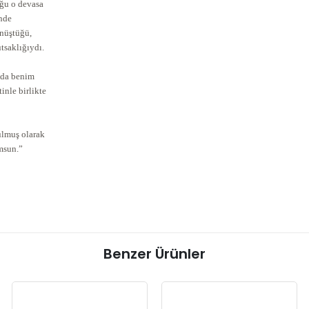
uğu o devasa
inde
önüştüğü,
tsaklığıydı.
rada benim
inle birlikte
ulmuş olarak
msun.”
Benzer Ürünler