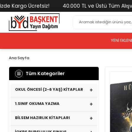
 Kargo Ücretsiz!
40.000 TL ve Üstü Tüm Alışverişl
YENI EKLEN
Ana Sayfa
Tüm Kategoriler
+
OKUL ÖNCESİ (2-6 YAŞ) KİTAPLAR
+
1.SINIF OKUMA YAZMA
+
BİLSEM HAZIRLIK KİTAPLARI
İOKBS BURSLULUK SINAVI