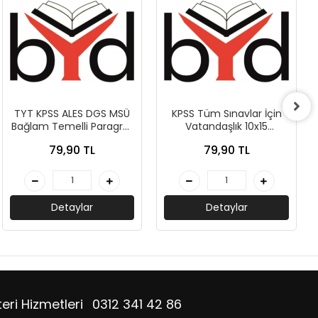
TYT KPSS ALES DGS MSÜ
KPSS Tüm Sınavlar İçin
Bağlam Temelli Paragraf
Vatandaşlık 10x15
5 Deneme - Peramila
Deneme - Peramila
79,90 TL
79,90 TL
Yayıncılık
Yayıncılık
Detaylar
Detaylar
eri Hizmetleri
0312 341 42 86