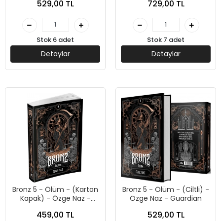
529,00 TL
729,00 TL
Yayınları
Stok 6 adet
Stok 7 adet
Detaylar
Detaylar
Bronz 5 - Ölüm - (Karton
Bronz 5 - Ölüm - (Ciltli) -
Kapak) - Özge Naz -
Özge Naz - Guardian
Guardian
459,00 TL
529,00 TL