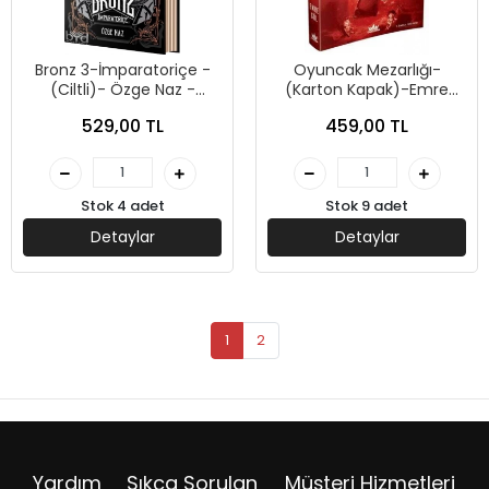
Bronz 3-İmparatoriçe -
Oyuncak Mezarlığı-
(Ciltli)- Özge Naz -
(Karton Kapak)-Emre
Guardian
Gül-Guardian Yayınları
529,00 TL
459,00 TL
Stok 4 adet
Stok 9 adet
Detaylar
Detaylar
1
2
Yardım
Sıkça Sorulan
Müşteri Hizmetleri