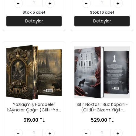
Stok 5 adet
Stok 16 adet
Detaylar
Detaylar
Yozlaşmış Harabeler
Sıfır Noktası: Buz Kapanı-
1:Aynalar Çağı- (Ciltli-Yan
(Ciltli)-Gizem Yiğit-
Boyamalı)- Emre Gül -
Guardian Yayınları
619,00 TL
529,00 TL
Guardian Yayınları