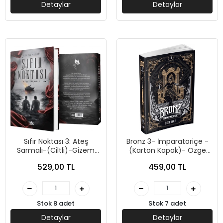
Detaylar
Detaylar
Sıfır Noktası 3: Ateş
Bronz 3- İmparatoriçe -
Sarmalı-(Ciltli)-Gizem
(Karton Kapak)- Özge
Yiğit-Guardian Yayınları
Naz - Guardian
529,00 TL
459,00 TL
Stok 8 adet
Stok 7 adet
Detaylar
Detaylar