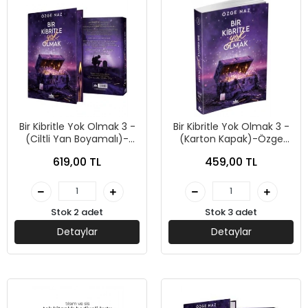
Bir Kibritle Yok Olmak 3 -
Bir Kibritle Yok Olmak 3 -
(Ciltli Yan Boyamalı)-
(Karton Kapak)-Özge
Özge Naz-Guardian
Naz-Guardian Yayınları
619,00 TL
459,00 TL
Yayınları
Stok 2 adet
Stok 3 adet
Detaylar
Detaylar