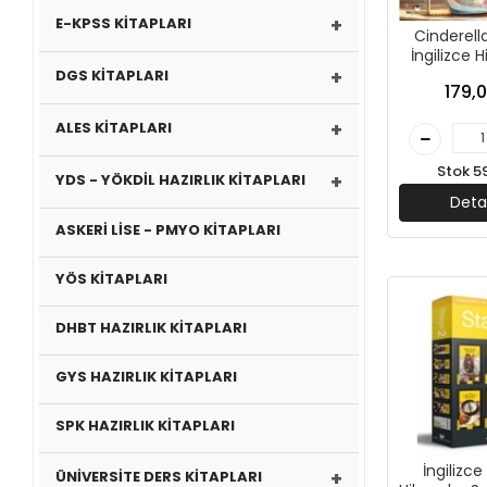
+
E-KPSS KİTAPLARI
Cinderella
İngilizce 
+
Public
DGS KİTAPLARI
179,0
+
ALES KİTAPLARI
Stok 5
+
YDS - YÖKDİL HAZIRLIK KİTAPLARI
Deta
ASKERİ LİSE - PMYO KİTAPLARI
YÖS KİTAPLARI
DHBT HAZIRLIK KİTAPLARI
GYS HAZIRLIK KİTAPLARI
SPK HAZIRLIK KİTAPLARI
İngilizce
+
ÜNİVERSİTE DERS KİTAPLARI