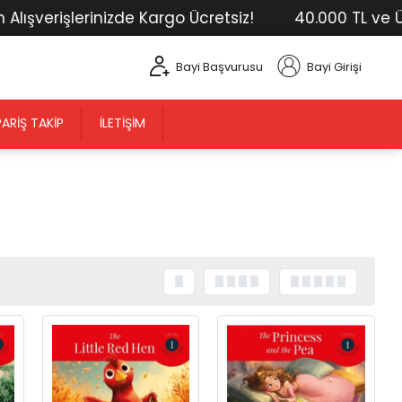
rişlerinizde Kargo Ücretsiz!
40.000 TL ve Üstü Tü
Bayi Başvurusu
Bayi Girişi
PARIŞ TAKIP
İLETIŞIM