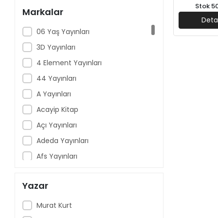
Stok 5
Markalar
Deta
06 Yaş Yayınları
3D Yayınları
4 Element Yayınları
44 Yayınları
A Yayınları
Acayip Kitap
Açı Yayınları
Adeda Yayınları
Afs Yayınları
Aganta Yayınları
Yazar
Aile Yayınları
Akçağ Yayınları
Murat Kurt