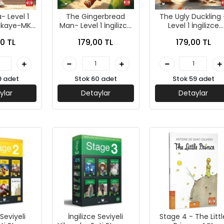
- Level 1
The Gingerbread
The Ugly Duckling 
Hikaye-MK
Man- Level 1 İngilizce
Level 1 İngilizce
ations
Hikaye-MK
Hikaye-Hans Christ
0 TL
179,00 TL
179,00 TL
Publications
Andersen-MK
Publications
9 adet
Stok 60 adet
Stok 59 adet
ylar
Detaylar
Detaylar
 Seviyeli
İngilizce Seviyeli
Stage 4 - The Littl