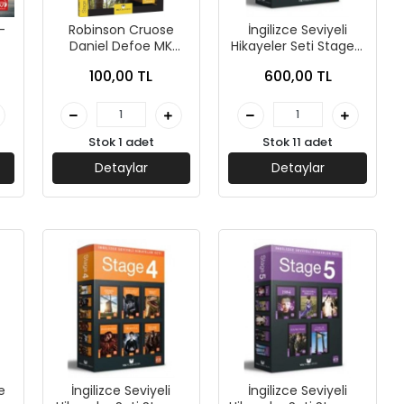
-
Robinson Cruose
İngilizce Seviyeli
Daniel Defoe MK
Hikayeler Seti Stage-1
ian
Publications
- MK Publications
100,00 TL
600,00 TL
Stok 1 adet
Stok 11 adet
Detaylar
Detaylar
e
İngilizce Seviyeli
İngilizce Seviyeli