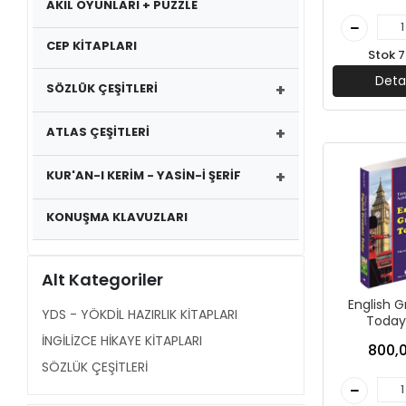
AKIL OYUNLARI + PUZZLE
CEP KİTAPLARI
Stok 7
Deta
+
SÖZLÜK ÇEŞİTLERİ
+
ATLAS ÇEŞİTLERİ
+
KUR'AN-I KERİM - YASİN-İ ŞERİF
KONUŞMA KLAVUZLARI
Alt Kategoriler
English 
YDS - YÖKDİL HAZIRLIK KİTAPLARI
Today
Public
İNGİLİZCE HİKAYE KİTAPLARI
800,0
SÖZLÜK ÇEŞİTLERİ