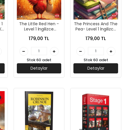
 1
The Little Red Hen -
The Princess And The
K
Level 1 İngilizce
Pea- Level 1 İngilizce
Hikaye-MK
Hikaye-MK
179,00 TL
179,00 TL
Publications
Publications
Stok 60 adet
Stok 60 adet
Detaylar
Detaylar