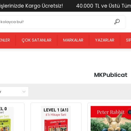
izde Kargo Ücretsiz!
40.000 TL ve Üstü Tüm Alışve
ENLER
ÇOK SATANLAR
MARKALAR
YAZARLAR
SI
MKPublicat