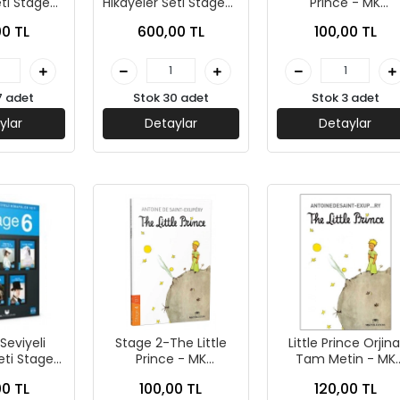
eti Stage-2
Hikayeler Seti Stage-3
Prince - MK
ications
- MK Publications
Publications
0 TL
600,00 TL
100,00 TL
7 adet
Stok 30 adet
Stok 3 adet
ylar
Detaylar
Detaylar
 Seviyeli
Stage 2-The Little
Little Prince Orjina
eti Stage-
Prince - MK
Tam Metin - MK
lications
Publications
Publications
0 TL
100,00 TL
120,00 TL