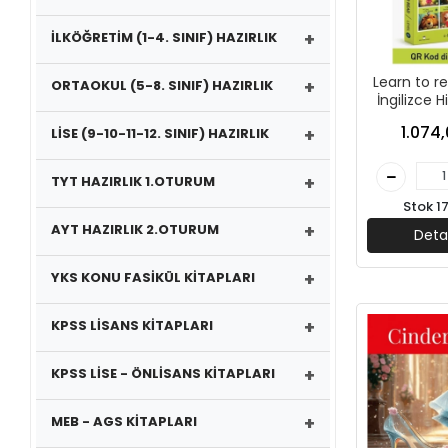
+
İLKÖĞRETİM (1-4. SINIF) HAZIRLIK
Learn to re
+
ORTAOKUL (5-8. SINIF) HAZIRLIK
İngilizce H
(6 Kita
1.074,
+
LİSE (9-10-11-12. SINIF) HAZIRLIK
Public
+
TYT HAZIRLIK 1.OTURUM
Stok 1
+
AYT HAZIRLIK 2.OTURUM
Deta
+
YKS KONU FASİKÜL KİTAPLARI
+
KPSS LİSANS KİTAPLARI
+
KPSS LİSE - ÖNLİSANS KİTAPLARI
+
MEB - AGS KİTAPLARI