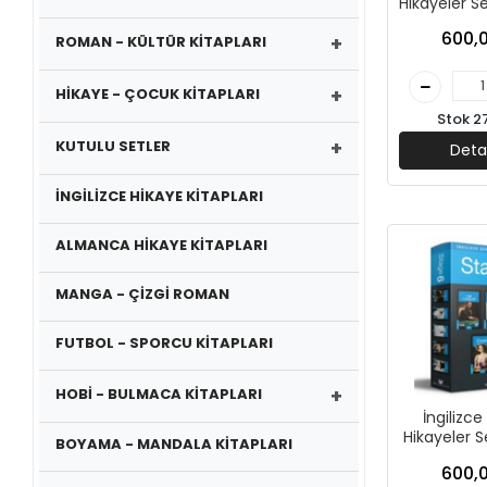
Hikayeler S
- MK Publ
600,0
+
ROMAN - KÜLTÜR KİTAPLARI
+
HİKAYE - ÇOCUK KİTAPLARI
Stok 2
+
KUTULU SETLER
Deta
İNGİLİZCE HİKAYE KİTAPLARI
ALMANCA HİKAYE KİTAPLARI
MANGA - ÇİZGİ ROMAN
FUTBOL - SPORCU KİTAPLARI
+
HOBİ - BULMACA KİTAPLARI
İngilizce
Hikayeler S
BOYAMA - MANDALA KİTAPLARI
6 - MK Pub
600,0