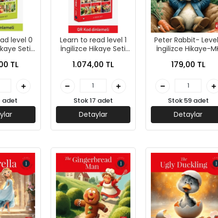
ad level 0
Learn to read level 1
Peter Rabbit- Level
ikaye Seti
İngilizce Hikaye Seti
İngilizce Hikaye-M
p)- Mk
(6 Kitap)- Mk
Publications
00 TL
1.074,00 TL
179,00 TL
ations
Publications
7 adet
Stok 17 adet
Stok 59 adet
ylar
Detaylar
Detaylar