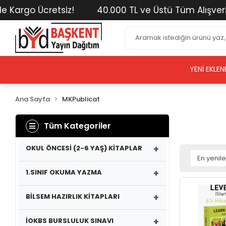
go Ücretsiz!
40.000 TL ve Üstü Tüm Alışverişlerin
YENI EKLEN
Ana Sayfa
MKPublicat
Tüm Kategoriler
+
OKUL ÖNCESİ (2-6 YAŞ) KİTAPLAR
+
1.SINIF OKUMA YAZMA
+
BİLSEM HAZIRLIK KİTAPLARI
+
İOKBS BURSLULUK SINAVI