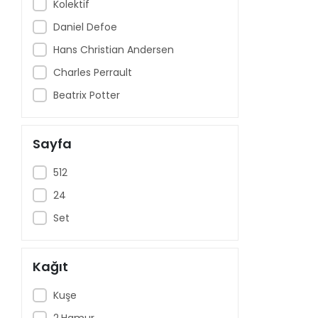
AkılÇelen Yayınları
Kolektif
Aklımda Zeka
Daniel Defoe
Akvaryum Yayınları
Hans Christian Andersen
Alfa Yayınları
Charles Perrault
Altı Şapka Yayınları
Beatrix Potter
Altın Karma Yayınları
Altın Kitaplar
Sayfa
Altınpost Yayınları
512
Anatolia Kitap
24
Ankara Kitap Merkezi
Set
Anonim Yayınları
Antik Kitap
Kağıt
Antrenman Yayınları
Kuşe
April Yayınları
2.Hamur