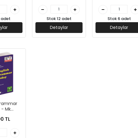
 adet
Stok 12 adet
Stok 6 adet
ylar
Detaylar
Detaylar
Grammar
 - Mk
ations
0 TL