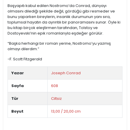
Başyapıtı kabul edilen Nostromo’da Conrad, dünyayı
olmasını dilediği şekilde değil, gördüğü gibi resmeder ve
bunu yaparken bireylerin, insanlık durumunun yanı sıra,
toplumsal hayatın da ayrıntılı bir panoramasını sunar. Öyle ki
bu kitap birçok eleştirmen tarafından, Tolstoy ve
Dostoyevski’nin epik romanlarıyla eşdeğer görülür.
“Başka herhangi bir roman yerine, Nostromo’yu yazmış
olmayı dilerdim.”
-F. Scott Fitzgerald
Yazar
Joseph Conrad
Sayfa
608
Tür
Ciltsiz
Boyut
13,00 / 20,00 cm