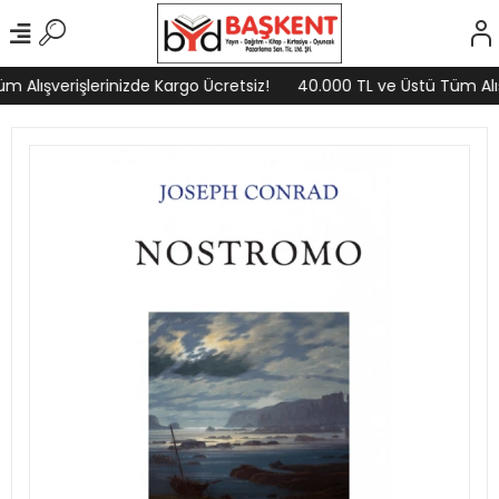
 Alışverişlerinizde Kargo Ücretsiz!
40.000 TL ve Üstü Tüm Alışv