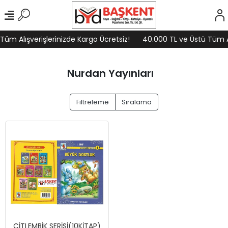
üm Alışverişlerinizde Kargo Ücretsiz!
40.000 TL ve Üstü Tüm Alı
Nurdan Yayınları
Filtreleme
Sıralama
ÇİTLEMBİK SERİSİ(10KİTAP)