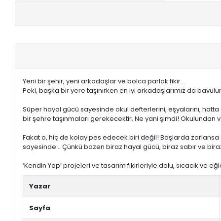
+
E-KPSS KİTAPLARI
+
DGS KİTAPLARI
+
ALES KİTAPLARI
Yeni bir şehir, yeni arkadaşlar ve bolca parlak fikir…
+
YDS - YÖKDİL HAZIRLIK KİTAPLARI
Peki, başka bir yere taşınırken en iyi arkadaşlarımız da bavul
Süper hayal gücü sayesinde okul defterlerini, eşyalarını, hatta 
ASKERİ LİSE - PMYO KİTAPLARI
bir şehre taşınmaları gerekecektir. Ne yani şimdi! Okulundan
YÖS KİTAPLARI
Fakat o, hiç de kolay pes edecek biri değil! Başlarda zorlansa 
sayesinde… Çünkü bazen biraz hayal gücü, biraz sabır ve biraz 
DHBT HAZIRLIK KİTAPLARI
‘Kendin Yap’ projeleri ve tasarım fikirleriyle dolu, sıcacık ve eğ
GYS HAZIRLIK KİTAPLARI
Yazar
SPK HAZIRLIK KİTAPLARI
Sayfa