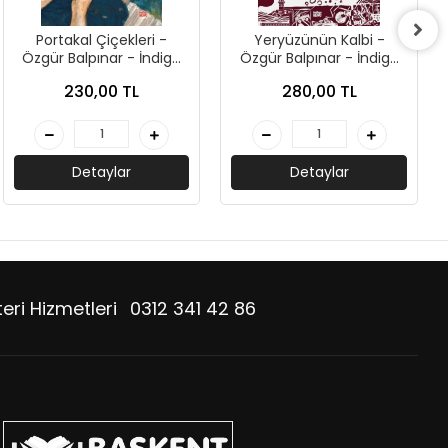
Portakal Çiçekleri -
Yeryüzünün Kalbi -
Özgür Balpınar - İndigo
Özgür Balpınar - İndigo
Çocuk
Çocuk
230,00 TL
280,00 TL
Detaylar
Detaylar
eri Hizmetleri
0312 341 42 86