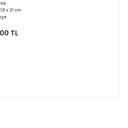
tsiz
11,5 x 21 cm
kçe
,00 TL