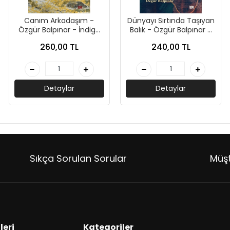
Canım Arkadaşım -
Dünyayı Sırtında Taşıyan
Özgür Balpınar - İndigo
Balık - Özgür Balpınar -
Çocuk
İndigo Çocuk
260,00 TL
240,00 TL
Detaylar
Detaylar
Sıkça Sorulan Sorular
Müşt
leri
Kategoriler