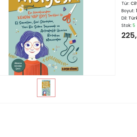
Tür:
Cil
Boyut:
Dil:
Tür
Stok:
5
225