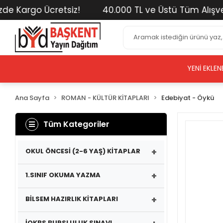
Kargo Ücretsiz!
40.000 TL ve Üstü Tüm Alışverişle
YENI EKLEN
Ana Sayfa
ROMAN - KÜLTÜR KİTAPLARI
Edebiyat - Öykü
Tüm Kategoriler
+
OKUL ÖNCESİ (2-6 YAŞ) KİTAPLAR
+
1.SINIF OKUMA YAZMA
+
BİLSEM HAZIRLIK KİTAPLARI
İOKBS BURSLULUK SINAVI