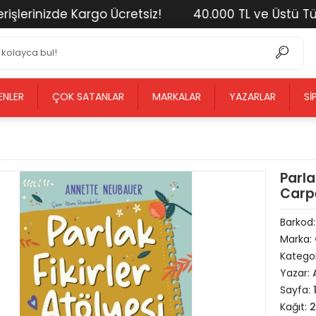
rinizde Kargo Ücretsiz!
40.000 TL ve Üstü Tüm Alı
ENLER
ÇOK SATANLAR
MARKALAR
YAZARLAR
SI
Parla
Carp
Barkod
Marka:
Kategor
Yazar:
Sayfa:
Kağıt: