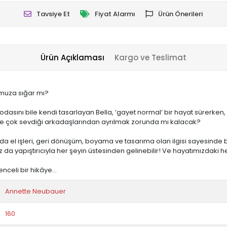
Tavsiye Et
Fiyat Alarmı
Ürün Önerileri
Ürün Açıklaması
Kargo ve Teslimat
umuza sığar mı?
odasını bile kendi tasarlayan Bella, ‘gayet normal’ bir hayat sürerken,
 ve çok sevdiği arkadaşlarından ayrılmak zorunda mı kalacak?
da el işleri, geri dönüşüm, boyama ve tasarıma olan ilgisi sayesinde bu
da yapıştırıcıyla her şeyin üstesinden gelinebilir! Ve hayatımızdaki h
lenceli bir hikâye…
Annette Neubauer
160