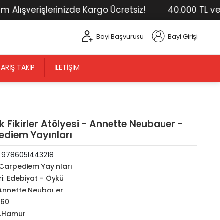
şverişlerinizde Kargo Ücretsiz!
40.000 TL ve Üstü
Bayi Başvurusu
Bayi Girişi
PARIŞ TAKIP
İLETIŞIM
k Fikirler Atölyesi - Annette Neubauer -
ediem Yayınları
:
9786051443218
Carpediem Yayınları
i:
Edebiyat - Öykü
Annette Neubauer
160
2.Hamur