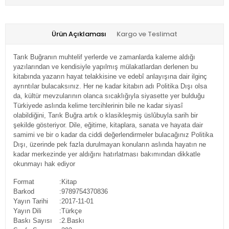
Ürün Açıklaması
Kargo ve Teslimat
Tarık Buğranın muhtelif yerlerde ve zamanlarda kaleme aldığı
yazılarından ve kendisiyle yapılmış mülakatlardan derlenen bu
kitabında yazarın hayat telakkisine ve edebî anlayışına dair ilginç
ayrıntılar bulacaksınız. Her ne kadar kitabın adı Politika Dışı olsa
da, kültür mevzularının olanca sıcaklığıyla siyasette yer bulduğu
Türkiyede aslında kelime tercihlerinin bile ne kadar siyasî
olabildiğini, Tarık Buğra artık o klasikleşmiş üslûbuyla sarih bir
şekilde gösteriyor. Dile, eğitime, kitaplara, sanata ve hayata dair
samimi ve bir o kadar da ciddi değerlendirmeler bulacağınız Politika
Dışı, üzerinde pek fazla durulmayan konuların aslında hayatın ne
kadar merkezinde yer aldığını hatırlatması bakımından dikkatle
okunmayı hak ediyor
Format
:Kitap
Barkod
:9789754370836
Yayın Tarihi
:2017-11-01
Yayın Dili
:Türkçe
Baskı Sayısı
:2.Baskı