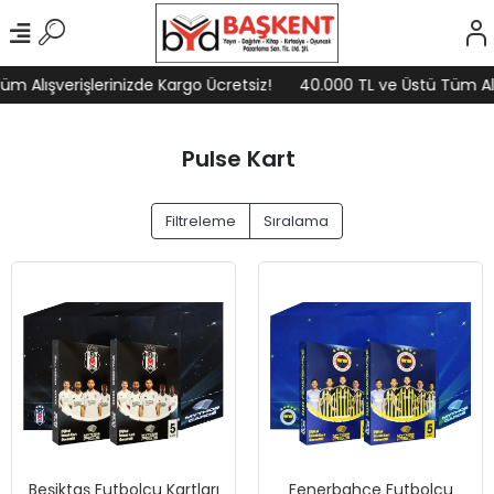
m Alışverişlerinizde Kargo Ücretsiz!
40.000 TL ve Üstü Tüm Alış
Pulse Kart
Filtreleme
Sıralama
Beşiktaş Futbolcu Kartları
Fenerbahçe Futbolcu