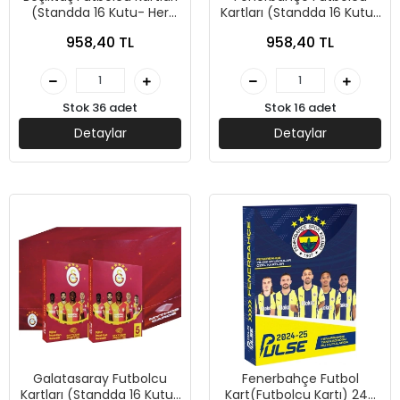
(Standda 16 Kutu- Her
Kartları (Standda 16 Kutu-
Kutuda 5 Kart- Kutu Fiyatı
Her Kutuda 5 Kart- Kutu
958,40 TL
958,40 TL
59,90 TL)-Mythos Rise
Fiyatı 59,90 TL)-Mythos
Rise
Stok 36 adet
Stok 16 adet
Detaylar
Detaylar
Galatasaray Futbolcu
Fenerbahçe Futbol
Kartları (Standda 16 Kutu-
Kart(Futbolcu Kartı) 24-