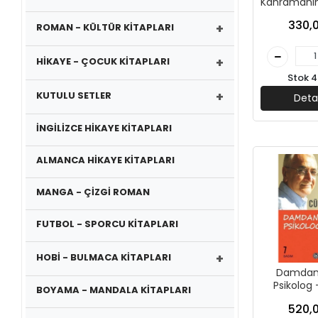
Kahramanı
Cüceloğlu
330,0
+
ROMAN - KÜLTÜR KİTAPLARI
Yayın
+
HİKAYE - ÇOCUK KİTAPLARI
Stok 4
+
KUTULU SETLER
Deta
İNGİLİZCE HİKAYE KİTAPLARI
ALMANCA HİKAYE KİTAPLARI
MANGA - ÇİZGİ ROMAN
FUTBOL - SPORCU KİTAPLARI
+
HOBİ - BULMACA KİTAPLARI
Damdan
Psikolog - Doğ
BOYAMA - MANDALA KİTAPLARI
Cüceloğlu
520,0
Kita