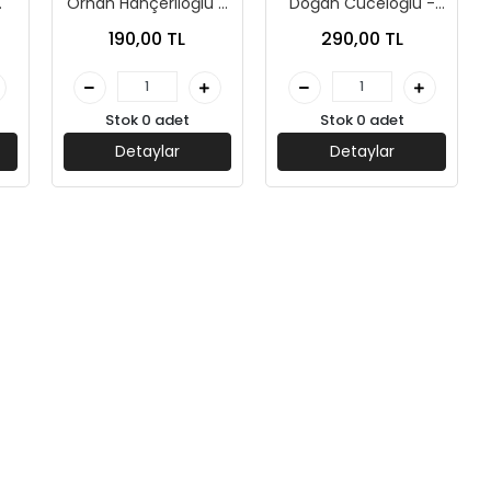
Orhan Hançerlioğlu -
Doğan Cüceloğlu -
Remzi Yayınları
Remzi Yayınları
190,00 TL
290,00 TL
Stok 0 adet
Stok 0 adet
Detaylar
Detaylar