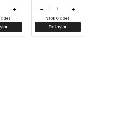
 adet
Stok 0 adet
ylar
Detaylar