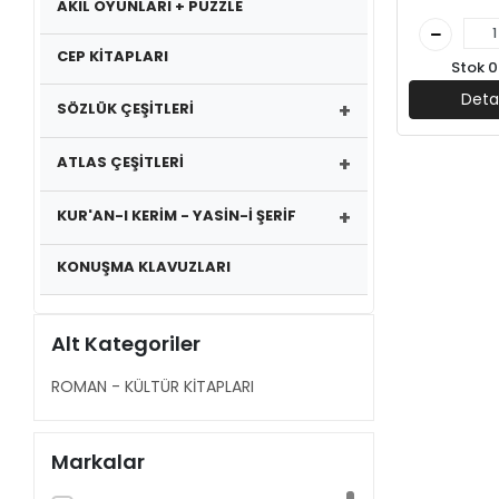
AKIL OYUNLARI + PUZZLE
CEP KİTAPLARI
Stok 0
Deta
+
SÖZLÜK ÇEŞİTLERİ
+
ATLAS ÇEŞİTLERİ
+
KUR'AN-I KERİM - YASİN-İ ŞERİF
KONUŞMA KLAVUZLARI
Alt Kategoriler
ROMAN - KÜLTÜR KİTAPLARI
Markalar