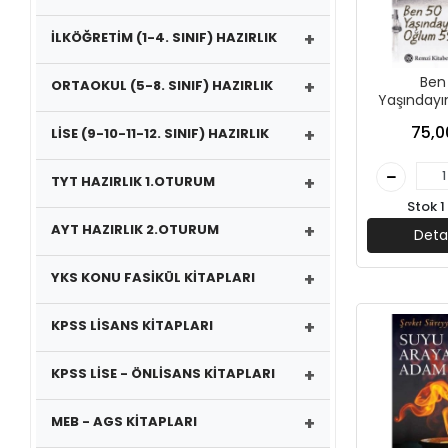
+
İLKÖĞRETİM (1-4. SINIF) HAZIRLIK
Ben
+
ORTAOKUL (5-8. SINIF) HAZIRLIK
Yaşınday
59-Stella
75,0
+
LİSE (9-10-11-12. SINIF) HAZIRLIK
Trevez
Kita
+
TYT HAZIRLIK 1.OTURUM
Stok 1
+
AYT HAZIRLIK 2.OTURUM
Deta
+
YKS KONU FASİKÜL KİTAPLARI
+
KPSS LİSANS KİTAPLARI
+
KPSS LİSE - ÖNLİSANS KİTAPLARI
+
MEB - AGS KİTAPLARI