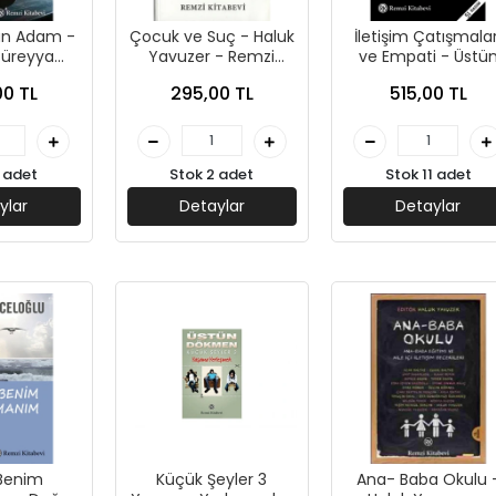
an Adam -
Çocuk ve Suç - Haluk
İletişim Çatışmalar
Süreyya
Yavuzer - Remzi
ve Empati - Üstü
- Remzi
Yayınları
Dökmen - Remzi
00 TL
295,00 TL
515,00 TL
ları
Kitapevi Yayınları
 adet
Stok 2 adet
Stok 11 adet
ylar
Detaylar
Detaylar
Benim
Küçük Şeyler 3
Ana- Baba Okulu 