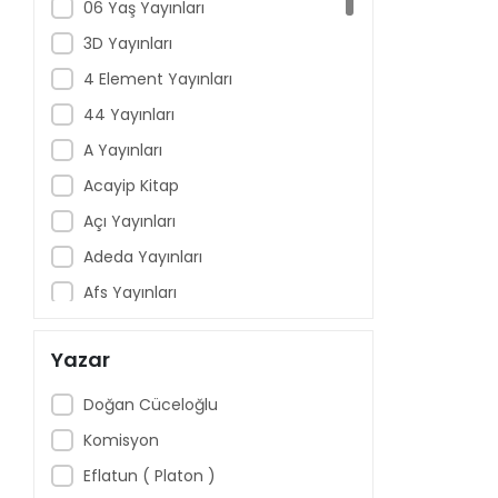
06 Yaş Yayınları
3D Yayınları
4 Element Yayınları
44 Yayınları
A Yayınları
Acayip Kitap
Açı Yayınları
Adeda Yayınları
Afs Yayınları
Aganta Yayınları
Yazar
Aile Yayınları
Akçağ Yayınları
Doğan Cüceloğlu
AkılÇelen Yayınları
Komisyon
Aklımda Zeka
Eflatun ( Platon )