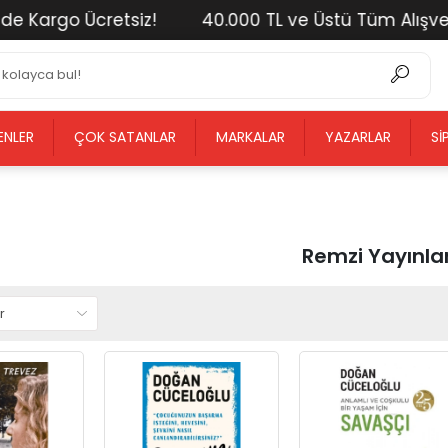
go Ücretsiz!
40.000 TL ve Üstü Tüm Alışverişlerin
ENLER
ÇOK SATANLAR
MARKALAR
YAZARLAR
SI
Remzi Yayınlar