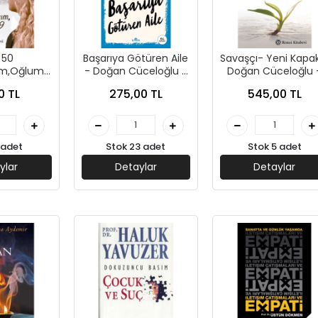
 50
Başarıya Götüren Aile
Savaşçı- Yeni Kapa
ım,Oğlum
- Doğan Cüceloğlu -
Doğan Cüceloğlu 
 Molinas
Kronik Yayınlar
Remzi Yayınları
0 TL
275,00 TL
545,00 TL
-Remzi
bevi
 adet
Stok 23 adet
Stok 5 adet
ylar
Detaylar
Detaylar