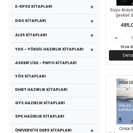
+
E-KPSS KİTAPLARI
Suyu Aray
Şevket 
+
Aydemir 
DGS KİTAPLARI
485,
Yayın
+
ALES KİTAPLARI
Stok 8
+
YDS - YÖKDİL HAZIRLIK KİTAPLARI
Deta
ASKERİ LİSE - PMYO KİTAPLARI
YÖS KİTAPLARI
DHBT HAZIRLIK KİTAPLARI
GYS HAZIRLIK KİTAPLARI
SPK HAZIRLIK KİTAPLARI
Onlar 
+
ÜNİVERSİTE DERS KİTAPLARI