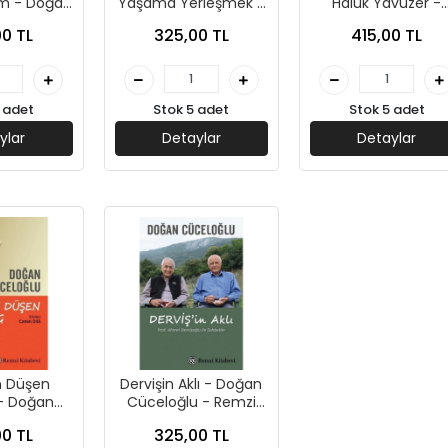
m - Doğan
Yaşama Yerleşmek -
Haluk Yavuzer -
 - Remzi
Üstün Dökmen -
Remzi Kitabevi
0 TL
325,00 TL
415,00 TL
ları
Remzi Yayınları
 adet
Stok 5 adet
Stok 5 adet
ylar
Detaylar
Detaylar
 Düşen
Dervişin Aklı - Doğan
an
Cüceloğlu - Remzi
 - Remzi
Yayınları
0 TL
325,00 TL
bevi