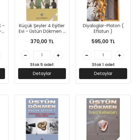
k -
Küçük Şeyler 4 Eşitler
Diyaloglar-Platon (
-
Evi - Üstün Dökmen -
Eflatun )
Remzi Yayınları
370,00 TL
595,00 TL
Stok 5 adet
Stok 1 adet
Detaylar
Detaylar