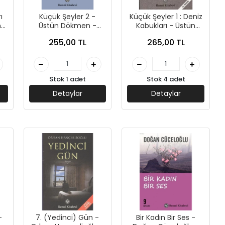
ı
Küçük Şeyler 2 -
Küçük Şeyler 1 : Deniz
n
Üstün Dökmen -
Kabukları - Üstün
Remzi Yayınları
Dökmen - Remzi
255,00 TL
265,00 TL
Yayınları
Stok 1 adet
Stok 4 adet
Detaylar
Detaylar
-
7. (Yedinci) Gün -
Bir Kadın Bir Ses -