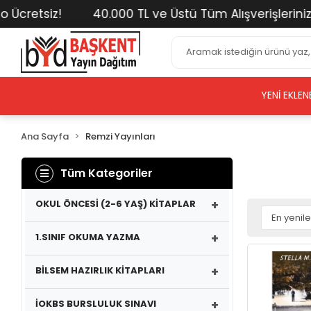
siz!
40.000 TL ve Üstü Tüm Alışverişlerinizde Kar
YENI EKLEN
Ana Sayfa
Remzi Yayınları
Tüm Kategoriler
+
OKUL ÖNCESİ (2-6 YAŞ) KİTAPLAR
+
1.SINIF OKUMA YAZMA
+
BİLSEM HAZIRLIK KİTAPLARI
+
İOKBS BURSLULUK SINAVI