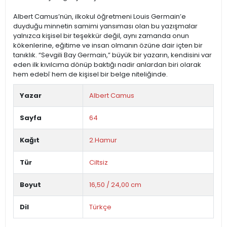
Albert Camus’nün, ilkokul öğretmeni Louis Germain’e
duyduğu minnetin samimi yansıması olan bu yazışmalar
yalnızca kişisel bir teşekkür değil, aynı zamanda onun
kökenlerine, eğitime ve insan olmanın özüne dair içten bir
tanıklık. “Sevgili Bay Germain,” büyük bir yazarın, kendisini var
eden ilk kıvılcıma dönüp baktığı nadir anlardan biri olarak
hem edebî hem de kişisel bir belge niteliğinde.
Yazar
Albert Camus
Sayfa
64
Kağıt
2.Hamur
Tür
Ciltsiz
Boyut
16,50 / 24,00 cm
Dil
Türkçe