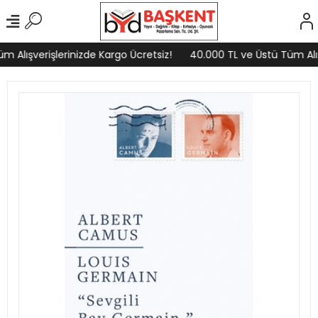
 Alışverişlerinizde Kargo Ücretsiz!
40.000 TL ve Üstü Tüm Alışv