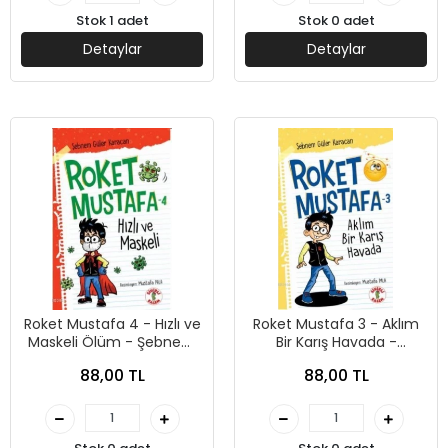
Stok 1 adet
Stok 0 adet
Detaylar
Detaylar
Roket Mustafa 4 - Hızlı ve
Roket Mustafa 3 - Aklım
Maskeli Ölüm - Şebnem
Bir Karış Havada -
Güler Karacan - Sihirli
Şebnem Güler Karacan -
88,00 TL
88,00 TL
Kalem Yayınları
Sihirli Kalem Yayınları