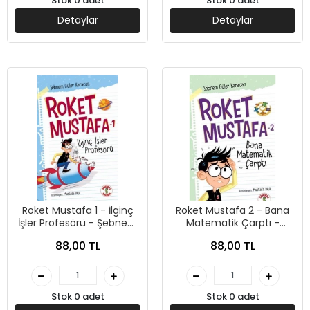
Stok 0 adet
Stok 0 adet
Detaylar
Detaylar
Roket Mustafa 1 - İlginç
Roket Mustafa 2 - Bana
İşler Profesörü - Şebnem
Matematik Çarptı -
Güler Karacan - Sihirli
Şebnem Güler Karacan -
88,00 TL
88,00 TL
Kalem Yayınları
Sihirli Kalem Yayınları
Stok 0 adet
Stok 0 adet