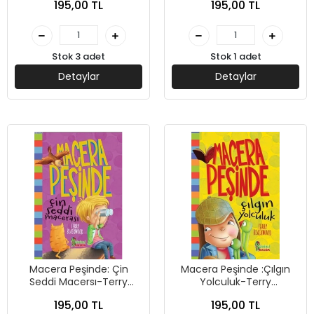
195,00 TL
195,00 TL
Sihirli Kalem Yayınları
Stok 3 adet
Stok 1 adet
Detaylar
Detaylar
Macera Peşinde: Çin
Macera Peşinde :Çılgın
Seddi Macersı-Terry
Yolculuk-Terry
Blackwood-Sihirli Kalem
Blackwood-Sihirli Kalem
195,00 TL
195,00 TL
Yayınları
Yayınları