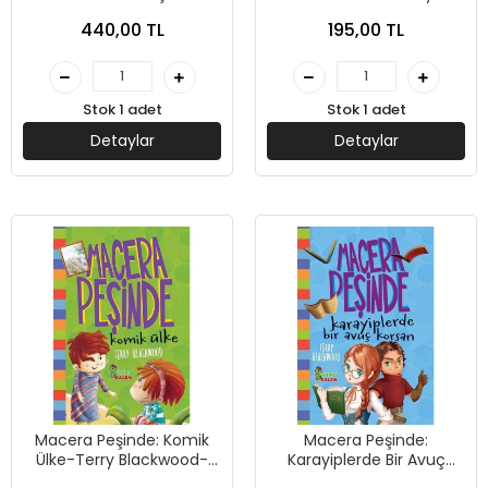
Güler Karacan - Sihirli
Blackwood-Sihirli Kalem
440,00 TL
195,00 TL
Kalem Yayınları
Yayınları
Stok 1 adet
Stok 1 adet
Detaylar
Detaylar
Macera Peşinde: Komik
Macera Peşinde:
Ülke-Terry Blackwood-
Karayiplerde Bir Avuç
Sihirli Kalem Yayınları
Korsan-Terry Blackwood-