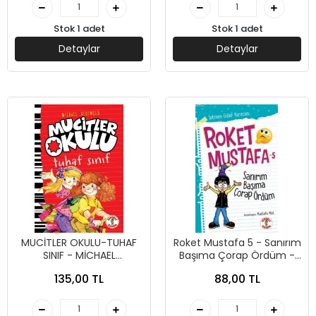
Stok 1 adet
Stok 1 adet
Detaylar
Detaylar
MUCİTLER OKULU-TUHAF
Roket Mustafa 5 - Sanırım
SINIF - MİCHAEL
Başıma Çorap Ördüm -
SCOTWELD - SİHİRLİ KALEM
Şebnem Güler Karacan -
135,00 TL
88,00 TL
YAYINLARI
Sihirli Kalem Yayınları