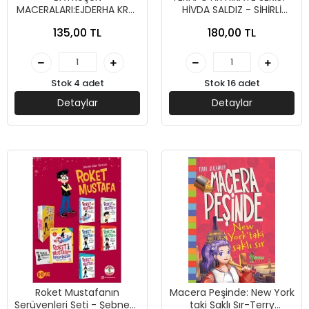
MACERALARI:EJDERHA KRAL
HİVDA SALDIZ - SİHİRLİ
- YADİGAR SOYDAN -
KALEM YAYINLARI
135,00 TL
180,00 TL
SİHİRLİ KALEM YAYINLARI
Stok 4 adet
Stok 16 adet
Detaylar
Detaylar
Roket Mustafanın
Macera Peşinde: New York
Serüvenleri Seti - Şebnem
taki Saklı Sır-Terry