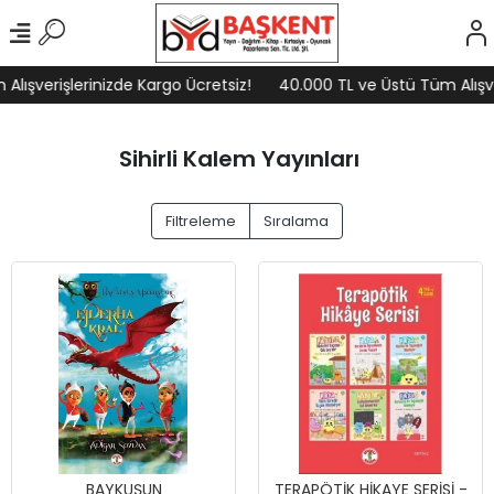
ışverişlerinizde Kargo Ücretsiz!
40.000 TL ve Üstü Tüm Alışveri
Sihirli Kalem Yayınları
Filtreleme
Sıralama
BAYKUŞUN
TERAPÖTİK HİKAYE SERİSİ -