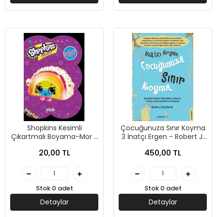
Shopkins Kesimli
Çocuğunuza Sınır Koyma
Çıkartmalı Boyama-Mor -
3 İnatçı Ergen - Robert J.
Yakamoz Yayınları
Mackenzie - Yakamoz
20,00 TL
450,00 TL
Yayınevi
Stok 0 adet
Stok 0 adet
Detaylar
Detaylar