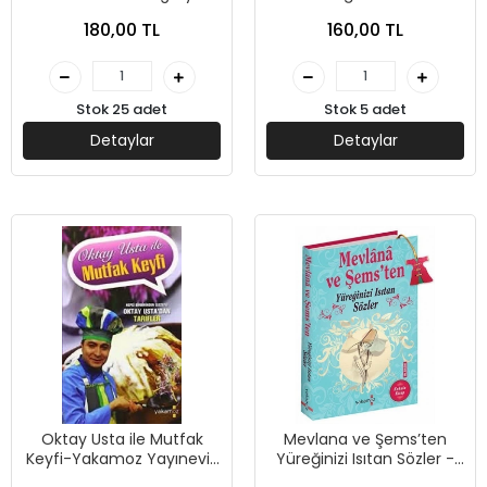
Petrov- Yakamoz
Yayınevi-Oktay Aymelek
180,00 TL
160,00 TL
Yayınları
Stok 25 adet
Stok 5 adet
Detaylar
Detaylar
Oktay Usta ile Mutfak
Mevlana ve Şems’ten
Keyfi-Yakamoz Yayınevi-
Yüreğinizi Isıtan Sözler -
Oktay Aymelek
Yakamoz Yayınevi