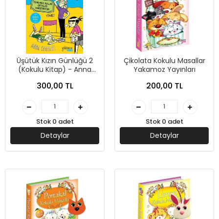
Üşütük Kızın Günlüğü 2
Çikolata Kokulu Masallar
(Kokulu Kitap) - Anna
Yakamoz Yayınları
Cammany - Yakamoz
300,00 TL
200,00 TL
Yayınevi
Stok 0 adet
Stok 0 adet
Detaylar
Detaylar