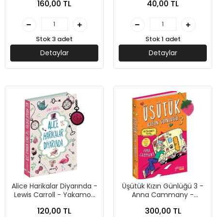
160,00 TL
40,00 TL
Stok 3 adet
Stok 1 adet
Detaylar
Detaylar
Alice Harikalar Diyarında -
Üşütük Kızın Günlüğü 3 -
Lewis Carroll - Yakamoz
Anna Cammany -
Yayınevi
Yakamoz Yayınevi
120,00 TL
300,00 TL