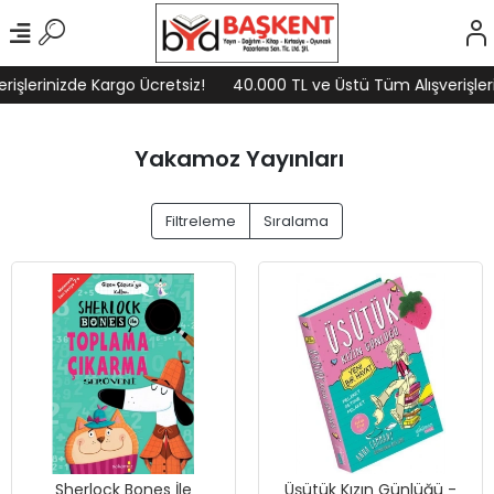
rinizde Kargo Ücretsiz!
40.000 TL ve Üstü Tüm Alışverişlerinizd
Yakamoz Yayınları
Filtreleme
Sıralama
Sherlock Bones İle
Üşütük Kızın Günlüğü -