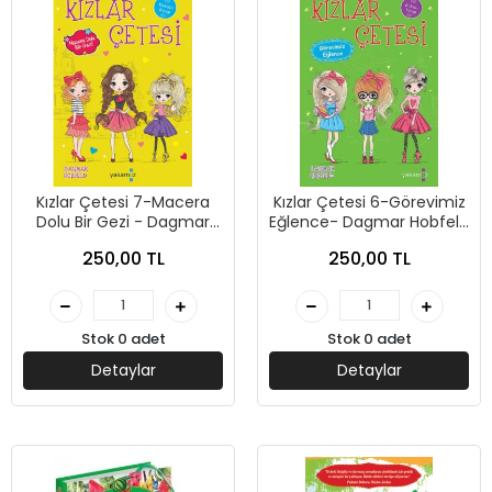
Kızlar Çetesi 7-Macera
Kızlar Çetesi 6-Görevimiz
Dolu Bir Gezi - Dagmar
Eğlence- Dagmar Hobfeld
Hobfeld -Yakamoz
-Yakamoz Yayınları
250,00 TL
250,00 TL
Yayınları
Stok 0 adet
Stok 0 adet
Detaylar
Detaylar