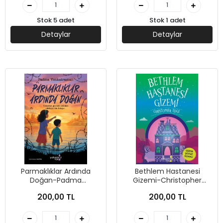
Stok 5 adet
Stok 1 adet
Detaylar
Detaylar
Parmaklıklar Ardında
Bethlem Hastanesi
Doğan-Padma
Gizemi-Christopher
Venkatraman-Yakamoz
Edge-Yakamoz Yayınevi
200,00 TL
200,00 TL
Yayınevi