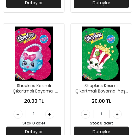
Detaylar
Detaylar
Shopkins Kesimli
Shopkins Kesimli
Çıkartmalı Boyama-
Çıkartmalı Boyama-Yeşil
Pembe - Yakamoz
- Yakamoz Yayınları
20,00 TL
20,00 TL
Yayınları
Stok 0 adet
Stok 0 adet
Detaylar
Detaylar