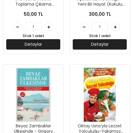
Toplama Çıkama
Yeni Bir Hayat (Kokulu
Serüveni - Johnny Marx -
Kitap) - Anna Cammany
50,00 TL
300,00 TL
Yakamoz Yayınları
- Yakamoz Yayınevi
Stok 1 adet
Stok 1 adet
Detaylar
Detaylar
Beyaz Zambaklar
Oktay Usta’yla Lezzet
Ülkesinde - Grigory
Yolculuğu-Yakamoz