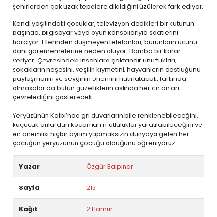
şehirlerden çok uzak tepelere dikildiğini üzülerek fark ediyor.
Kendi yaşıtındaki çocuklar, televizyon dedikleri bir kutunun
başında, bilgisayar veya oyun konsollarıyla saatlerini
harcıyor. Ellerinden düşmeyen telefonları, burunların ucunu
dahi görememelerine neden oluyor. Bamba bir karar
veriyor: Çevresindeki insanlara çoktandır unuttukları,
sokakların neşesini, yeşilin kıymetini, hayvanların dostluğunu,
paylaşmanın ve sevginin önemini hatırlatacak, farkında
olmasalar da bütün güzelliklerin aslında her an onları
çevrelediğini gösterecek.
Yeryüzünün Kalbi’nde gri duvarların bile renklenebileceğini,
küçücük anlardan kocaman mutluluklar yaratılabileceğini ve
en önemlisi hiçbir ayrım yapmaksızın dünyaya gelen her
çocuğun yeryüzünün çocuğu olduğunu öğreniyoruz.
Yazar
Özgür Balpınar
Sayfa
216
Kağıt
2.Hamur