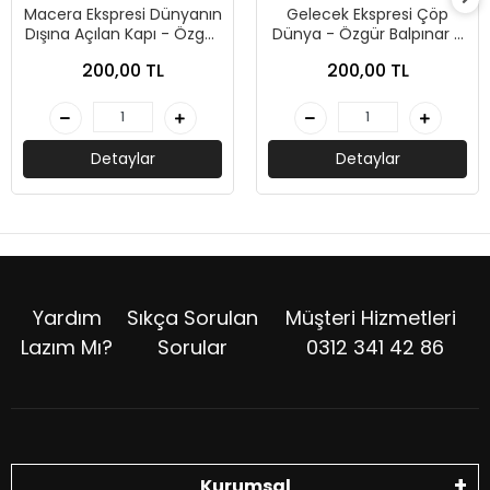
Macera Ekspresi Dünyanın
Gelecek Ekspresi Çöp
Dışına Açılan Kapı - Özgür
Dünya - Özgür Balpınar -
Balpınar - İndigo Çocuk
İndigo Çocuk
200,00 TL
200,00 TL
Detaylar
Detaylar
Yardım
Sıkça Sorulan
Müşteri Hizmetleri
Lazım Mı?
Sorular
0312 341 42 86
Kurumsal