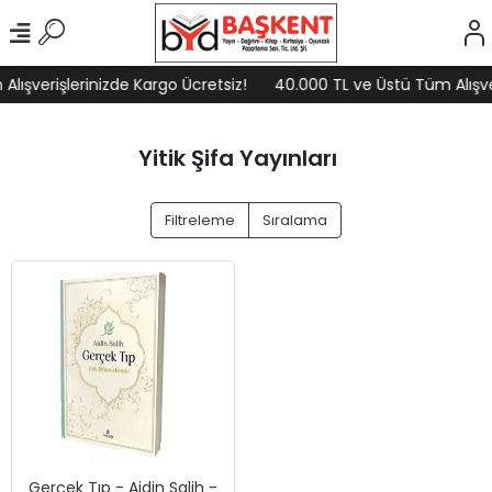
lışverişlerinizde Kargo Ücretsiz!
40.000 TL ve Üstü Tüm Alışver
Yitik Şifa Yayınları
Filtreleme
Sıralama
Gerçek Tıp - Aidin Salih -