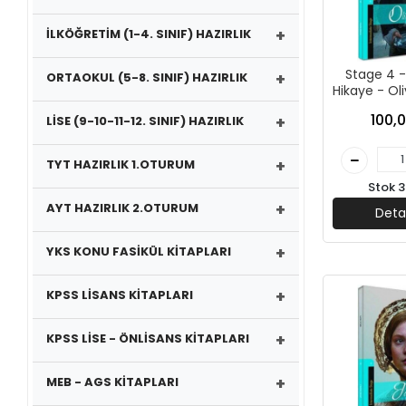
+
İLKÖĞRETİM (1-4. SINIF) HAZIRLIK
Stage 4 - 
+
ORTAOKUL (5-8. SINIF) HAZIRLIK
Hikaye - Oli
Kapadokya 
100,0
+
LİSE (9-10-11-12. SINIF) HAZIRLIK
+
TYT HAZIRLIK 1.OTURUM
Stok 3
+
AYT HAZIRLIK 2.OTURUM
Deta
+
YKS KONU FASİKÜL KİTAPLARI
+
KPSS LİSANS KİTAPLARI
+
KPSS LİSE - ÖNLİSANS KİTAPLARI
+
MEB - AGS KİTAPLARI