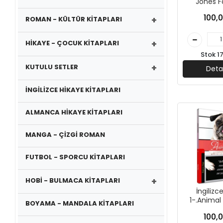
Jones F
Kapadokya 
100,0
+
ROMAN - KÜLTÜR KİTAPLARI
+
HİKAYE - ÇOCUK KİTAPLARI
Stok 1
+
KUTULU SETLER
Deta
İNGİLİZCE HİKAYE KİTAPLARI
ALMANCA HİKAYE KİTAPLARI
MANGA - ÇİZGİ ROMAN
FUTBOL - SPORCU KİTAPLARI
+
HOBİ - BULMACA KİTAPLARI
İngilizc
1-.Animal 
BOYAMA - MANDALA KİTAPLARI
Kapadokya 
100,0