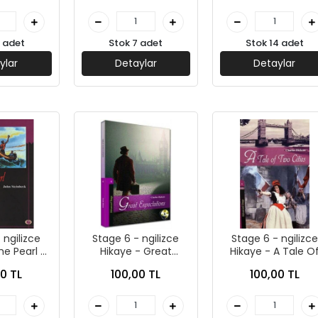
1 adet
Stok 7 adet
Stok 14 adet
ylar
Detaylar
Detaylar
 ngilizce
Stage 6 - ngilizce
Stage 6 - ngilizce
he Pearl -
Hikaye - Great
Hikaye - A Tale O
Yayınları
Expectations -
Two Cities -
0 TL
100,00 TL
100,00 TL
Kapadokya Yayınları
Kapadokya Yayınla