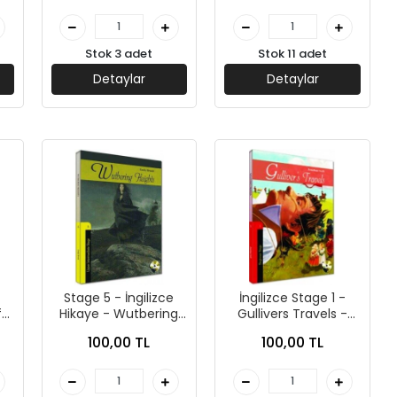
Stok 3 adet
Stok 11 adet
Detaylar
Detaylar
Stage 5 - İngilizce
İngilizce Stage 1 -
f
Hikaye - Wutbering
Gullivers Travels -
Heights - Kapadokya
Kapadokya Yayınları
100,00 TL
100,00 TL
rı
Yayınları