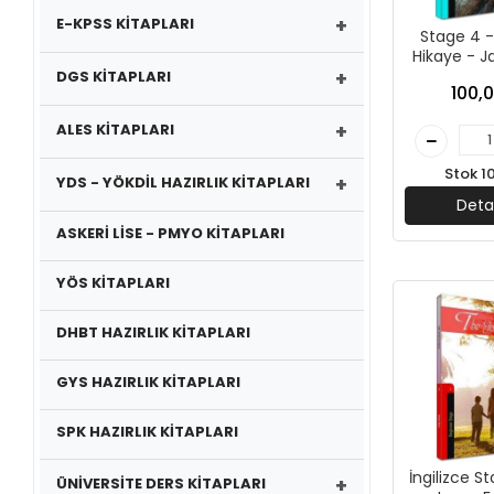
+
E-KPSS KİTAPLARI
Stage 4 - 
Hikaye - J
+
Kapadokya 
DGS KİTAPLARI
100,0
+
ALES KİTAPLARI
Stok 1
+
YDS - YÖKDİL HAZIRLIK KİTAPLARI
Deta
ASKERİ LİSE - PMYO KİTAPLARI
YÖS KİTAPLARI
DHBT HAZIRLIK KİTAPLARI
GYS HAZIRLIK KİTAPLARI
SPK HAZIRLIK KİTAPLARI
İngilizce S
+
ÜNİVERSİTE DERS KİTAPLARI