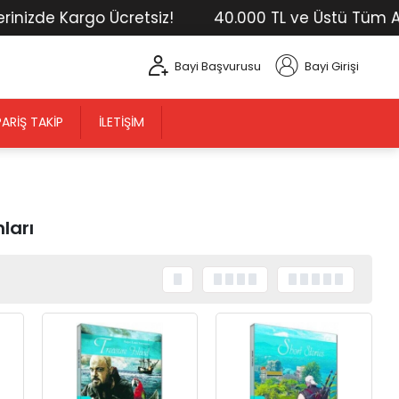
 Kargo Ücretsiz!
40.000 TL ve Üstü Tüm Alışverişl
Bayi Başvurusu
Bayi Girişi
PARIŞ TAKIP
İLETIŞIM
ları