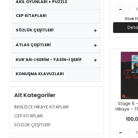
AKIL OYUNLARI + PUZZLE
CEP KİTAPLARI
Stok 1
Deta
+
SÖZLÜK ÇEŞİTLERİ
+
ATLAS ÇEŞİTLERİ
+
KUR'AN-I KERİM - YASİN-İ ŞERİF
KONUŞMA KLAVUZLARI
Alt Kategoriler
Stage 6 -
İNGİLİZCE HİKAYE KİTAPLARI
Hikaye - T
Kapadokya 
CEP KİTAPLARI
100,0
SÖZLÜK ÇEŞİTLERİ