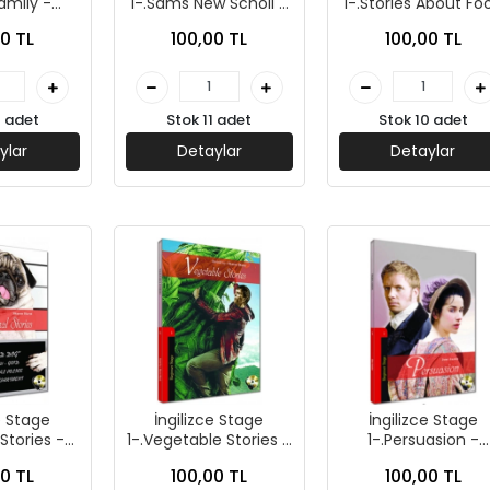
amily -
1-.Sams New Scholl -
1-.Stories About Fo
Yayınları
Kapadokya Yayınları
- Kapadokya Yayınl
0 TL
100,00 TL
100,00 TL
7 adet
Stok 11 adet
Stok 10 adet
ylar
Detaylar
Detaylar
e Stage
İngilizce Stage
İngilizce Stage
Stories -
1-.Vegetable Stories -
1-.Persuasion -
Yayınları
Kapadokya Yayınları
Kapadokya Yayınla
0 TL
100,00 TL
100,00 TL