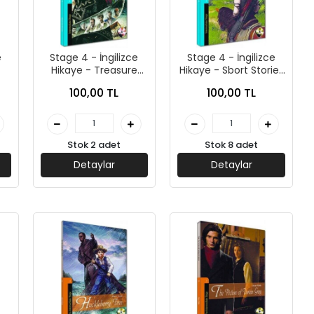
e
Stage 4 - İngilizce
Stage 4 - İngilizce
Hikaye - Treasure
Hikaye - Sbort Stories
Island - Kapadokya
- Kapadokya Yayınları
100,00 TL
100,00 TL
rı
Yayınları
Stok 2 adet
Stok 8 adet
Detaylar
Detaylar