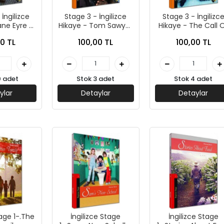
İngilizce
Stage 3 - İngilizce
Stage 3 - İngilizc
ane Eyre -
Hikaye - Tom Sawyer
Hikaye - The Call 
Yayınları
- Kapadokya Yayınları
The Wild - Kapado
0 TL
100,00 TL
100,00 TL
Yayınları
0 adet
Stok 3 adet
Stok 4 adet
ylar
Detaylar
Detaylar
tage 1-.The
İngilizce Stage
İngilizce Stage