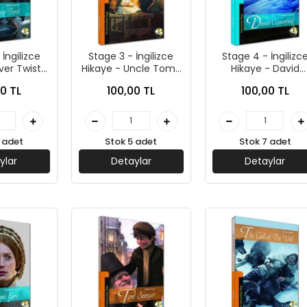
İngilizce
Stage 3 - İngilizce
Stage 4 - İngilizc
ver Twist -
Hikaye - Uncle Toms
Hikaye - David
Yayınları
Cabin - Kapadokya
Copperfield -
0 TL
100,00 TL
100,00 TL
Yayınları
Kapadokya Yayınla
 adet
Stok 5 adet
Stok 7 adet
ylar
Detaylar
Detaylar