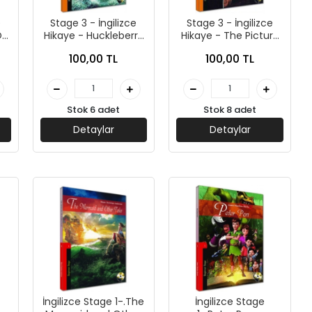
e
Stage 3 - İngilizce
Stage 3 - İngilizce
Of
Hikaye - Huckleberry
Hikaye - The Picture
kya
Finn - Kapadokya
of Dorian Gray -
100,00 TL
100,00 TL
Yayınları
Kapadokya Yayınları
Stok 6 adet
Stok 8 adet
Detaylar
Detaylar
İngilizce Stage 1-.The
İngilizce Stage