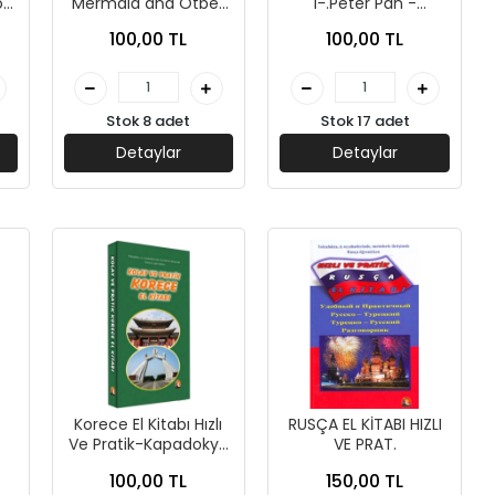
od
Mermaid and Otber
1-.Peter Pan -
arı
Tales - Kapadokya
Kapadokya Yayınları
100,00 TL
100,00 TL
Yayınları
Stok 8 adet
Stok 17 adet
Detaylar
Detaylar
Korece El Kitabı Hızlı
RUSÇA EL KİTABI HIZLI
Ve Pratik-Kapadokya
VE PRAT.
rı
Yayınları
100,00 TL
150,00 TL