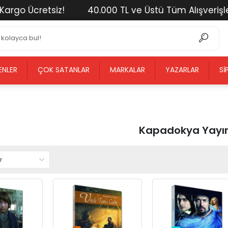
retsiz!
40.000 TL ve Üstü Tüm Alışverişlerinizde
ENLER
ÇOK SATANLAR
MARKALAR
YAZARLAR
SI
Kapadokya Yayın