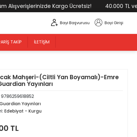
ışverişlerinizde Kargo Ücretsiz!
40.000 TL ve Üst
Bayi Başvurusu
Bayi Girişi
PARIŞ TAKIP
İLETIŞIM
cak Mahşeri-(Ciltli Yan Boyamalı)-Emre
uardian Yayınları
:
9786259618852
Guardian Yayınları
i:
Edebiyat - Kurgu
00 TL