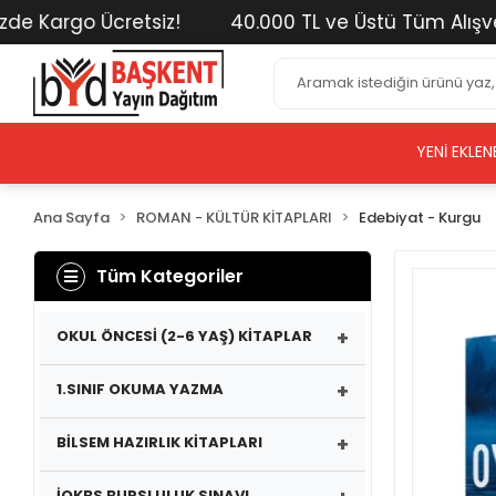
 Kargo Ücretsiz!
40.000 TL ve Üstü Tüm Alışverişl
YENI EKLEN
Ana Sayfa
ROMAN - KÜLTÜR KİTAPLARI
Edebiyat - Kurgu
Tüm Kategoriler
+
OKUL ÖNCESİ (2-6 YAŞ) KİTAPLAR
+
1.SINIF OKUMA YAZMA
+
BİLSEM HAZIRLIK KİTAPLARI
İOKBS BURSLULUK SINAVI