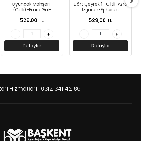
Oyuncak Mahşeri-
Dört Çeyrek 1- Ciltli-Azra
(Ciltli)-Emre Gül-
İzgüner-Ephesus
Guardian Yayınları
Yayınları
529,00 TL
529,00 TL
Detaylar
Detaylar
eri Hizmetleri
0312 341 42 86