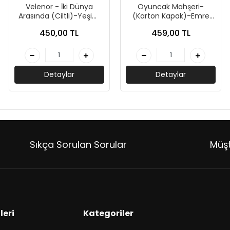
Velenor - İki Dünya
Oyuncak Mahşeri-
Arasında (Ciltli)-Yeşim
(Karton Kapak)-Emre
Pala- Doğan Novus
Gül-Guardian Yayınları
450,00 TL
459,00 TL
Yayınları
Detaylar
Detaylar
Sıkça Sorulan Sorular
Müşt
leri
Kategoriler