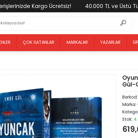
erinizde Kargo Ücretsiz!
40.000 TL ve Üstü Tüm Al
ENLER
ÇOK SATANLAR
MARKALAR
YAZARLAR
SI
Oyun
Gül-G
Barkod
Marka:
Kategor
Stok:
4
619,