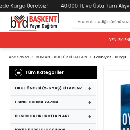
e Kargo Ücretsiz!
40.000 TL ve Üstü Tüm Alışveriş
YENI EKLEN
Ana Sayfa
ROMAN - KÜLTÜR KİTAPLARI
Edebiyat - Kurgu
Tüm Kategoriler
+
OKUL ÖNCESİ (2-6 YAŞ) KİTAPLAR
+
1.SINIF OKUMA YAZMA
+
BİLSEM HAZIRLIK KİTAPLARI
İOKBS BURSLULUK SINAVI