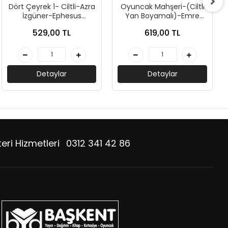
Dört Çeyrek 1- Ciltli-Azra
Oyuncak Mahşeri-(Ciltli
İzgüner-Ephesus
Yan Boyamalı)-Emre
Yayınları
Gül-Guardian Yayınları
529,00 TL
619,00 TL
Detaylar
Detaylar
eri Hizmetleri
0312 341 42 86