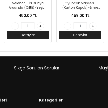
Velenor - İki Dünya
Oyuncak Mahşeri-
Arasında (Ciltli)-Yeşim
(Karton Kapak)-Emre
Pala- Doğan Novus
Gül-Guardian Yayınları
450,00 TL
459,00 TL
Yayınları
Detaylar
Detaylar
Sıkça Sorulan Sorular
Müşt
leri
Kategoriler