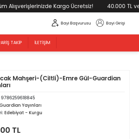
lışverişlerinizde Kargo Ücretsiz!
40.000 TL ve Üs
Bayi Başvurusu
Bayi Girişi
PARIŞ TAKIP
İLETIŞIM
cak Mahşeri-(Ciltli)-Emre Gül-Guardian
ları
:
9786259618845
Guardian Yayınları
i:
Edebiyat - Kurgu
,00 TL