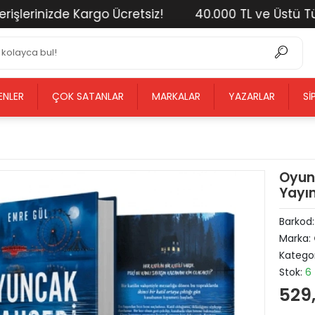
lerinizde Kargo Ücretsiz!
40.000 TL ve Üstü Tüm A
ENLER
ÇOK SATANLAR
MARKALAR
YAZARLAR
SI
Oyun
Yayın
Barkod
Marka:
Kategor
Stok:
6
529